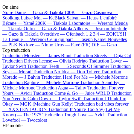
On aime
Notre Dame —
Gazo & Tiakola
100K —
Gazo
Casanova —
Soolking
Laisse Moi —
KeBlack
Saiyan —
Heuss L'enfoiré
Bécane —
Yamê
200K —
Tiakola
Laboratoire —
Werenoi
Meuda
—
Tiakola
Outro —
Gazo & Tiakola
Ailleurs —
Josman
Interlude
—
Gazo & Tiakola
Overdrive —
Ofenbach
1 2 3 4 —
ZOKUSH
La League —
Werenoi
Celui qui part —
Joseph Kamel
Nouvelles
—
PLK
No love —
Ninho
Urus —
Favé (FR)
DIE —
Gazo
Top traduction
Traduction Monsters —
James Blunt
Traduction Streets —
Doja Cat
Traduction Drivers license —
Olivia Rodrigo
Traduction Lover —
Taylor Swift
Traduction Teeth —
5 Seconds Of Summer
Traduction
Seya —
Morad
Traduction No Idea —
Don Toliver
Traduction
Morado —
J Balvin
Traduction Hard For Me —
Michele Morrone
Traduction Rapture —
Michele Morrone
Traduction Stand By —
Michele Morrone
Traduction Agua —
Tainy
Traduction Forever
Yours —
Avicii
Traduction Come & Go —
Juice WRLD
Traduction
You Need to Calm Down —
Taylor Swift
Traduction I Think I’m
Okay —
MGK (Machine Gun Kelly)
Traduction bad vibes forever
—
XXXTENTACION
Traduction If You're Too Shy (Let Me
Know) —
The 1975
Traduction Tough Love —
Avicii
Traduction
Lovefool —
Twocolors
HP mobile