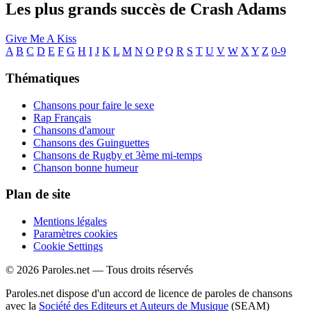
Les plus grands succès de Crash Adams
Give Me A Kiss
A
B
C
D
E
F
G
H
I
J
K
L
M
N
O
P
Q
R
S
T
U
V
W
X
Y
Z
0-9
Thématiques
Chansons pour faire le sexe
Rap Français
Chansons d'amour
Chansons des Guinguettes
Chansons de Rugby et 3ème mi-temps
Chanson bonne humeur
Plan de site
Mentions légales
Paramètres cookies
Cookie Settings
© 2026 Paroles.net — Tous droits réservés
Paroles.net dispose d'un accord de licence de paroles de chansons
avec la
Société des Editeurs et Auteurs de Musique
(SEAM)