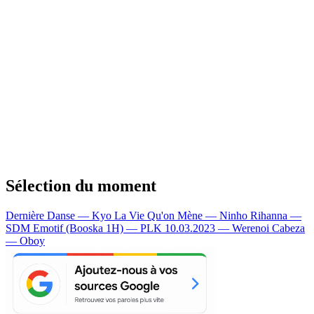
Sélection du moment
Dernière Danse — Kyo
La Vie Qu'on Mène — Ninho
Rihanna —
SDM
Emotif (Booska 1H) — PLK
10.03.2023 — Werenoi
Cabeza
— Oboy