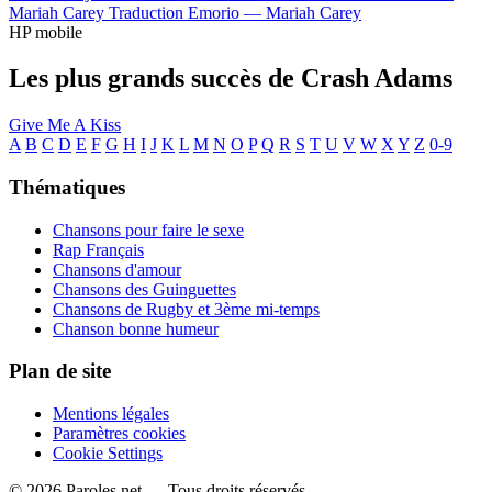
Mariah Carey
Traduction Emorio —
Mariah Carey
HP mobile
Les plus grands succès de Crash Adams
Give Me A Kiss
A
B
C
D
E
F
G
H
I
J
K
L
M
N
O
P
Q
R
S
T
U
V
W
X
Y
Z
0-9
Thématiques
Chansons pour faire le sexe
Rap Français
Chansons d'amour
Chansons des Guinguettes
Chansons de Rugby et 3ème mi-temps
Chanson bonne humeur
Plan de site
Mentions légales
Paramètres cookies
Cookie Settings
© 2026 Paroles.net — Tous droits réservés