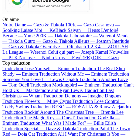
On aime
Notre Dame —
Gazo & Tiakola
100K —
Gazo
Casanova —
Soolking
Laisse Moi —
KeBlack
Saiyan —
Heuss L'enfoiré
Bécane —
Yamê
200K —
Tiakola
Laboratoire —
Werenoi
Meuda
—
Tiakola
Outro —
Gazo & Tiakola
Ailleurs —
Josman
Interlude
—
Gazo & Tiakola
Overdrive —
Ofenbach
1 2 3 4 —
ZOKUSH
La League —
Werenoi
Celui qui part —
Joseph Kamel
Nouvelles
—
PLK
No love —
Ninho
Urus —
Favé (FR)
DIE —
Gazo
Top traduction
Traduction Lose Yourself —
Eminem
Traduction The Real Slim
Shady —
Eminem
Traduction Without Me —
Eminem
Traduction
Someone You Loved —
Lewis Capaldi
Traduction Another Love
—
Tom Odell
Traduction Mockingbird —
Eminem
Traduction Can't
Hold Us —
Macklemore and Ryan Lewis
Traduction Last
Christmas —
Wham
Traduction Demons —
Imagine Dragons
Traduction Flowers —
Miley Cyrus
Traduction Lose Control —
Teddy Swims
Traduction BESO —
ROSALÍA & Rauw Alejandro
Traduction Rockin' Around The Christmas Tree —
Brenda Lee
Traduction The Magic Key —
One-T
Traduction Godzilla —
Eminem
Traduction What Was I Made For? —
Billie Eilish
Traduction Special —
Dave & Tiakola
Traduction Paint The Town
Red —
Doja Cat
Traduction All I Want For Christmas Is You —