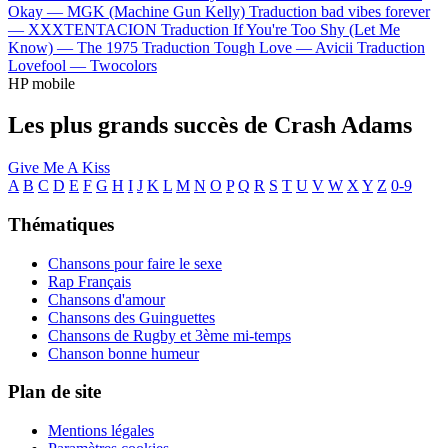
Okay —
MGK (Machine Gun Kelly)
Traduction bad vibes forever
—
XXXTENTACION
Traduction If You're Too Shy (Let Me
Know) —
The 1975
Traduction Tough Love —
Avicii
Traduction
Lovefool —
Twocolors
HP mobile
Les plus grands succès de Crash Adams
Give Me A Kiss
A
B
C
D
E
F
G
H
I
J
K
L
M
N
O
P
Q
R
S
T
U
V
W
X
Y
Z
0-9
Thématiques
Chansons pour faire le sexe
Rap Français
Chansons d'amour
Chansons des Guinguettes
Chansons de Rugby et 3ème mi-temps
Chanson bonne humeur
Plan de site
Mentions légales