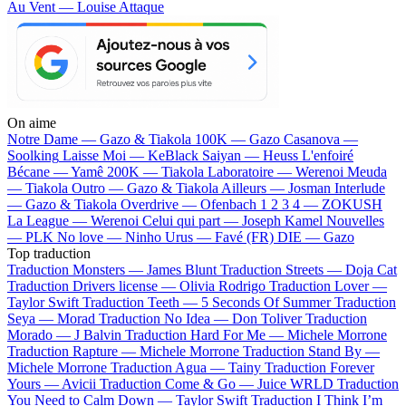
Au Vent — Louise Attaque
On aime
Notre Dame —
Gazo & Tiakola
100K —
Gazo
Casanova —
Soolking
Laisse Moi —
KeBlack
Saiyan —
Heuss L'enfoiré
Bécane —
Yamê
200K —
Tiakola
Laboratoire —
Werenoi
Meuda
—
Tiakola
Outro —
Gazo & Tiakola
Ailleurs —
Josman
Interlude
—
Gazo & Tiakola
Overdrive —
Ofenbach
1 2 3 4 —
ZOKUSH
La League —
Werenoi
Celui qui part —
Joseph Kamel
Nouvelles
—
PLK
No love —
Ninho
Urus —
Favé (FR)
DIE —
Gazo
Top traduction
Traduction Monsters —
James Blunt
Traduction Streets —
Doja Cat
Traduction Drivers license —
Olivia Rodrigo
Traduction Lover —
Taylor Swift
Traduction Teeth —
5 Seconds Of Summer
Traduction
Seya —
Morad
Traduction No Idea —
Don Toliver
Traduction
Morado —
J Balvin
Traduction Hard For Me —
Michele Morrone
Traduction Rapture —
Michele Morrone
Traduction Stand By —
Michele Morrone
Traduction Agua —
Tainy
Traduction Forever
Yours —
Avicii
Traduction Come & Go —
Juice WRLD
Traduction
You Need to Calm Down —
Taylor Swift
Traduction I Think I’m