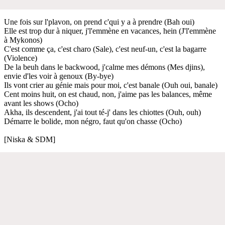
Une fois sur l'plavon, on prend c'qui y a à prendre (Bah oui)
Elle est trop dur à niquer, j'l'emmène en vacances, hein (J'l'emmène
à Mykonos)
C'est comme ça, c'est charo (Sale), c'est neuf-un, c'est la bagarre
(Violence)
De la beuh dans le backwood, j'calme mes démons (Mes djins),
envie d'les voir à genoux (By-bye)
Ils vont crier au génie mais pour moi, c'est banale (Ouh oui, banale)
Cent moins huit, on est chaud, non, j'aime pas les balances, même
avant les shows (Ocho)
Akha, ils descendent, j'ai tout té-j' dans les chiottes (Ouh, ouh)
Démarre le bolide, mon négro, faut qu'on chasse (Ocho)
[Niska & SDM]