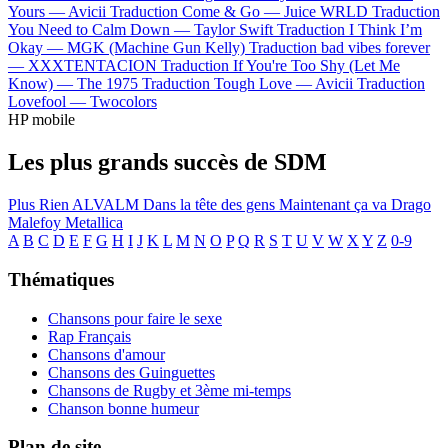
Yours —
Avicii
Traduction Come & Go —
Juice WRLD
Traduction
You Need to Calm Down —
Taylor Swift
Traduction I Think I’m
Okay —
MGK (Machine Gun Kelly)
Traduction bad vibes forever
—
XXXTENTACION
Traduction If You're Too Shy (Let Me
Know) —
The 1975
Traduction Tough Love —
Avicii
Traduction
Lovefool —
Twocolors
HP mobile
Les plus grands succès de SDM
Plus Rien
ALVALM
Dans la tête des gens
Maintenant ça va
Drago
Malefoy
Metallica
A
B
C
D
E
F
G
H
I
J
K
L
M
N
O
P
Q
R
S
T
U
V
W
X
Y
Z
0-9
Thématiques
Chansons pour faire le sexe
Rap Français
Chansons d'amour
Chansons des Guinguettes
Chansons de Rugby et 3ème mi-temps
Chanson bonne humeur
Plan de site