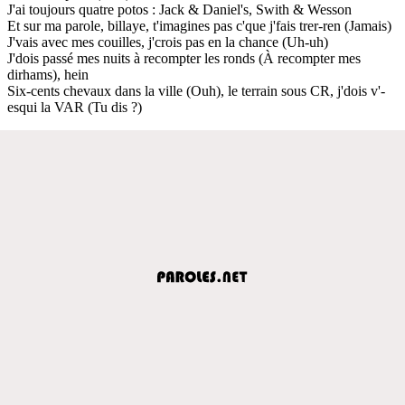
J'ai toujours quatre potos : Jack & Daniel's, Swith & Wesson
Et sur ma parole, billaye, t'imagines pas c'que j'fais trer-ren (Jamais)
J'vais avec mes couilles, j'crois pas en la chance (Uh-uh)
J'dois passé mes nuits à recompter les ronds (À recompter mes
dirhams), hein
Six-cents chevaux dans la ville (Ouh), le terrain sous CR, j'dois v'-
esqui la VAR (Tu dis ?)