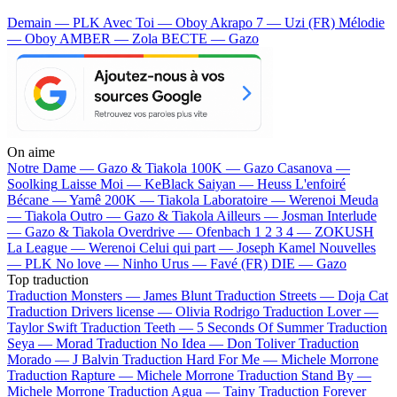
Demain — PLK
Avec Toi — Oboy
Akrapo 7 — Uzi (FR)
Mélodie
— Oboy
AMBER — Zola
BECTE — Gazo
On aime
Notre Dame —
Gazo & Tiakola
100K —
Gazo
Casanova —
Soolking
Laisse Moi —
KeBlack
Saiyan —
Heuss L'enfoiré
Bécane —
Yamê
200K —
Tiakola
Laboratoire —
Werenoi
Meuda
—
Tiakola
Outro —
Gazo & Tiakola
Ailleurs —
Josman
Interlude
—
Gazo & Tiakola
Overdrive —
Ofenbach
1 2 3 4 —
ZOKUSH
La League —
Werenoi
Celui qui part —
Joseph Kamel
Nouvelles
—
PLK
No love —
Ninho
Urus —
Favé (FR)
DIE —
Gazo
Top traduction
Traduction Monsters —
James Blunt
Traduction Streets —
Doja Cat
Traduction Drivers license —
Olivia Rodrigo
Traduction Lover —
Taylor Swift
Traduction Teeth —
5 Seconds Of Summer
Traduction
Seya —
Morad
Traduction No Idea —
Don Toliver
Traduction
Morado —
J Balvin
Traduction Hard For Me —
Michele Morrone
Traduction Rapture —
Michele Morrone
Traduction Stand By —
Michele Morrone
Traduction Agua —
Tainy
Traduction Forever