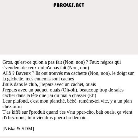
Gros, qu'est-ce qu'on a pas fait (Non, non) ? Faux négros qui
s'vendent de ceux qui n'a pas fait (Non, non)
Allô ? Baveux ? Ils ont trouvés ma cachette (Non, non), le doigt sur
la gâchette, mes ennemis sont cachés
J'suis dans le club, j'repars avec un cachet, ouais
J'repars avec un paquet, ouais (Oh-oh), beaucoup trop de sales
cacher dans la tête que j'ai du mal a chasser (Eh)
Leur plafond, c'est mon planché, bébé, ramène-toi vite, y a un plan
chez oi-m
T'as kiffé sur l'produit quand t'es v'nu pper-cho, bah ouais, ça vient
d'chez nous, tu reviendras pper-cho demain
[Niska & SDM]