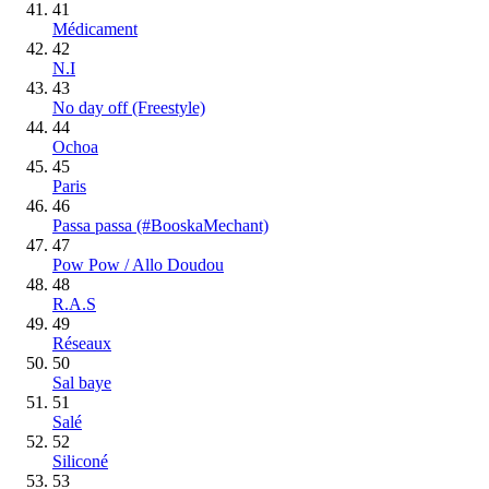
41
Médicament
42
N.I
43
No day off (Freestyle)
44
Ochoa
45
Paris
46
Passa passa (#BooskaMechant)
47
Pow Pow / Allo Doudou
48
R.A.S
49
Réseaux
50
Sal baye
51
Salé
52
Siliconé
53