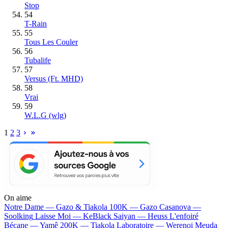
Stop
54
T-Rain
55
Tous Les Couler
56
Tubalife
57
Versus (Ft. MHD)
58
Vrai
59
W.L.G (wlg)
1
2
3
On aime
Notre Dame —
Gazo & Tiakola
100K —
Gazo
Casanova —
Soolking
Laisse Moi —
KeBlack
Saiyan —
Heuss L'enfoiré
Bécane —
Yamê
200K —
Tiakola
Laboratoire —
Werenoi
Meuda