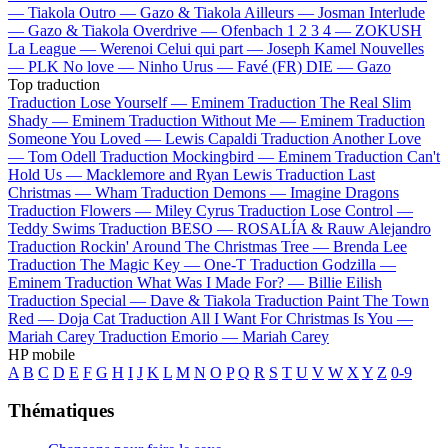
—
Tiakola
Outro —
Gazo & Tiakola
Ailleurs —
Josman
Interlude
—
Gazo & Tiakola
Overdrive —
Ofenbach
1 2 3 4 —
ZOKUSH
La League —
Werenoi
Celui qui part —
Joseph Kamel
Nouvelles
—
PLK
No love —
Ninho
Urus —
Favé (FR)
DIE —
Gazo
Top traduction
Traduction Lose Yourself —
Eminem
Traduction The Real Slim
Shady —
Eminem
Traduction Without Me —
Eminem
Traduction
Someone You Loved —
Lewis Capaldi
Traduction Another Love
—
Tom Odell
Traduction Mockingbird —
Eminem
Traduction Can't
Hold Us —
Macklemore and Ryan Lewis
Traduction Last
Christmas —
Wham
Traduction Demons —
Imagine Dragons
Traduction Flowers —
Miley Cyrus
Traduction Lose Control —
Teddy Swims
Traduction BESO —
ROSALÍA & Rauw Alejandro
Traduction Rockin' Around The Christmas Tree —
Brenda Lee
Traduction The Magic Key —
One-T
Traduction Godzilla —
Eminem
Traduction What Was I Made For? —
Billie Eilish
Traduction Special —
Dave & Tiakola
Traduction Paint The Town
Red —
Doja Cat
Traduction All I Want For Christmas Is You —
Mariah Carey
Traduction Emorio —
Mariah Carey
HP mobile
A
B
C
D
E
F
G
H
I
J
K
L
M
N
O
P
Q
R
S
T
U
V
W
X
Y
Z
0-9
Thématiques