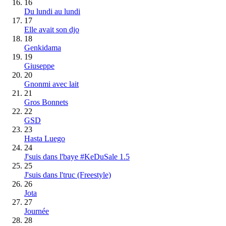
16
Du lundi au lundi
17
Elle avait son djo
18
Genkidama
19
Giuseppe
20
Gnonmi avec lait
21
Gros Bonnets
22
GSD
23
Hasta Luego
24
J'suis dans l'baye #KeDuSale 1.5
25
J'suis dans l'truc (Freestyle)
26
Jota
27
Journée
28