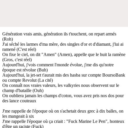
Génération vrais amis, génération ils t'touchent, on repart armés
(Roh)
J'ai séché les larmes d'ma mère, des singles d'or et d'diamant, j'lui ai
ramené (C'est réel)
On fixe le ciel, on dit "Amen" (Amen), appelle que le huit la ramène
(Gros, c'est réel)
Aujourd'hui, j'vois comment l'monde évolue, j'me dis qu'notre
époque est révolue (Buh)
Aujourd'hui, la jet-set t'aurait mis des hasba sur compte BoursoBank
ou compte Revolut (La cité)
On connaît nos vraies valeurs, les valkyries nous observent sur le
champ d'bataille (Ouh)
On oubliera jamais les champs d'coton, vous avez pris nos dos pour
des lance couteaux
J'me rappelle de l'époque où on s'achetait deux grec à dix balles, on
les mangeait à six
J'me rappelle l'époque où ça criait : "Fuck Marine Le Pen", honteux
d'être un raciste (Fuck)