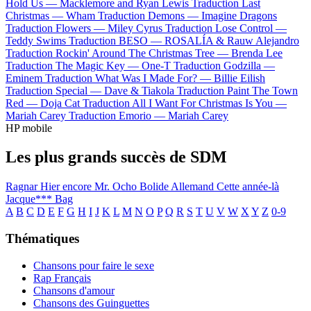
Hold Us —
Macklemore and Ryan Lewis
Traduction Last
Christmas —
Wham
Traduction Demons —
Imagine Dragons
Traduction Flowers —
Miley Cyrus
Traduction Lose Control —
Teddy Swims
Traduction BESO —
ROSALÍA & Rauw Alejandro
Traduction Rockin' Around The Christmas Tree —
Brenda Lee
Traduction The Magic Key —
One-T
Traduction Godzilla —
Eminem
Traduction What Was I Made For? —
Billie Eilish
Traduction Special —
Dave & Tiakola
Traduction Paint The Town
Red —
Doja Cat
Traduction All I Want For Christmas Is You —
Mariah Carey
Traduction Emorio —
Mariah Carey
HP mobile
Les plus grands succès de SDM
Ragnar
Hier encore
Mr. Ocho
Bolide Allemand
Cette année-là
Jacque*** Bag
A
B
C
D
E
F
G
H
I
J
K
L
M
N
O
P
Q
R
S
T
U
V
W
X
Y
Z
0-9
Thématiques
Chansons pour faire le sexe
Rap Français
Chansons d'amour
Chansons des Guinguettes