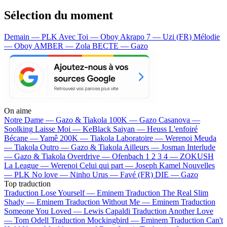
Sélection du moment
Demain — PLK
Avec Toi — Oboy
Akrapo 7 — Uzi (FR)
Mélodie
— Oboy
AMBER — Zola
BECTE — Gazo
On aime
Notre Dame —
Gazo & Tiakola
100K —
Gazo
Casanova —
Soolking
Laisse Moi —
KeBlack
Saiyan —
Heuss L'enfoiré
Bécane —
Yamê
200K —
Tiakola
Laboratoire —
Werenoi
Meuda
—
Tiakola
Outro —
Gazo & Tiakola
Ailleurs —
Josman
Interlude
—
Gazo & Tiakola
Overdrive —
Ofenbach
1 2 3 4 —
ZOKUSH
La League —
Werenoi
Celui qui part —
Joseph Kamel
Nouvelles
—
PLK
No love —
Ninho
Urus —
Favé (FR)
DIE —
Gazo
Top traduction
Traduction Lose Yourself —
Eminem
Traduction The Real Slim
Shady —
Eminem
Traduction Without Me —
Eminem
Traduction
Someone You Loved —
Lewis Capaldi
Traduction Another Love
—
Tom Odell
Traduction Mockingbird —
Eminem
Traduction Can't