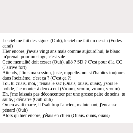
Le ciel me fait des signes (Ouh), le ciel me fait un dessin (Fodes
caraï)
Hier encore, j'avais vingt ans mais comme aujourd'hui, le blanc
m'prenait pour un singe, c'est sale
Cette mentalité doit cesser (Ouh), allô ? SD ? C'est pour d'la CC
(J'arrive fort)
Attends, j'finis ma session, juste, rappelle-moi si t'habites toujours
dans l'seizième, c'est ça ? (C'est ça ?)
Toi, tu criais, moi, j'tenais le sac (Ouais, ouais, ouais), j'sors le
bolide, j'le monter à deux-cent (Vroum, vroum, vroum, vroum)
Eh, j'me laissais pas déconcentrer par une grosse paire de seins, tu
saute, j'démarre (Ouh-ouh)
On en avait marre, il f'sait trop l'ancien, maintenant, j'encaisse
pénard (Ouh)
Alors qu'hier encore, j'étais en chien (Ouais, ouais, ouais)