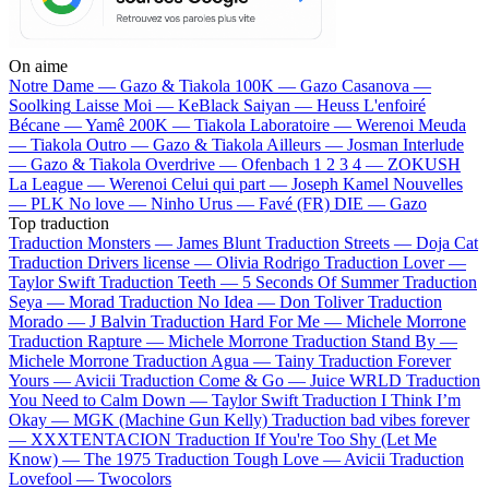
On aime
Notre Dame —
Gazo & Tiakola
100K —
Gazo
Casanova —
Soolking
Laisse Moi —
KeBlack
Saiyan —
Heuss L'enfoiré
Bécane —
Yamê
200K —
Tiakola
Laboratoire —
Werenoi
Meuda
—
Tiakola
Outro —
Gazo & Tiakola
Ailleurs —
Josman
Interlude
—
Gazo & Tiakola
Overdrive —
Ofenbach
1 2 3 4 —
ZOKUSH
La League —
Werenoi
Celui qui part —
Joseph Kamel
Nouvelles
—
PLK
No love —
Ninho
Urus —
Favé (FR)
DIE —
Gazo
Top traduction
Traduction Monsters —
James Blunt
Traduction Streets —
Doja Cat
Traduction Drivers license —
Olivia Rodrigo
Traduction Lover —
Taylor Swift
Traduction Teeth —
5 Seconds Of Summer
Traduction
Seya —
Morad
Traduction No Idea —
Don Toliver
Traduction
Morado —
J Balvin
Traduction Hard For Me —
Michele Morrone
Traduction Rapture —
Michele Morrone
Traduction Stand By —
Michele Morrone
Traduction Agua —
Tainy
Traduction Forever
Yours —
Avicii
Traduction Come & Go —
Juice WRLD
Traduction
You Need to Calm Down —
Taylor Swift
Traduction I Think I’m
Okay —
MGK (Machine Gun Kelly)
Traduction bad vibes forever
—
XXXTENTACION
Traduction If You're Too Shy (Let Me
Know) —
The 1975
Traduction Tough Love —
Avicii
Traduction
Lovefool —
Twocolors