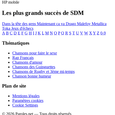
HP mobile
Les plus grands succès de SDM
Dans la tête des gens
Maintenant ça va
Drago Malefoy
Metallica
Toka
Jeux d'échecs
A
B
C
D
E
F
G
H
I
J
K
L
M
N
O
P
Q
R
S
T
U
V
W
X
Y
Z
0-9
Thématiques
Chansons pour faire le sexe
Rap Français
Chansons d'amour
Chansons des Guinguettes
Chansons de Rugby et 3ème mi-temps
Chanson bonne humeur
Plan de site
Mentions légales
Paramètres cookies
Cookie Settings
© 2026 Paroles.net — Tous droits réservés