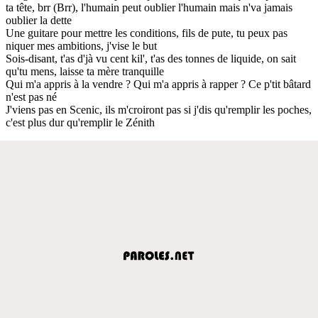
ta tête, brr (Brr), l'humain peut oublier l'humain mais n'va jamais
oublier la dette
Une guitare pour mettre les conditions, fils de pute, tu peux pas
niquer mes ambitions, j'vise le but
Sois-disant, t'as d'jà vu cent kil', t'as des tonnes de liquide, on sait
qu'tu mens, laisse ta mère tranquille
Qui m'a appris à la vendre ? Qui m'a appris à rapper ? Ce p'tit bâtard
n'est pas né
J'viens pas en Scenic, ils m'croiront pas si j'dis qu'remplir les poches,
c'est plus dur qu'remplir le Zénith