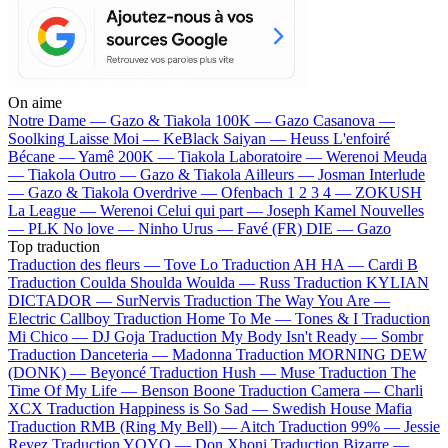
On aime
Notre Dame —
Gazo & Tiakola
100K —
Gazo
Casanova —
Soolking
Laisse Moi —
KeBlack
Saiyan —
Heuss L'enfoiré
Bécane —
Yamê
200K —
Tiakola
Laboratoire —
Werenoi
Meuda
—
Tiakola
Outro —
Gazo & Tiakola
Ailleurs —
Josman
Interlude
—
Gazo & Tiakola
Overdrive —
Ofenbach
1 2 3 4 —
ZOKUSH
La League —
Werenoi
Celui qui part —
Joseph Kamel
Nouvelles
—
PLK
No love —
Ninho
Urus —
Favé (FR)
DIE —
Gazo
Top traduction
Traduction des fleurs —
Tove Lo
Traduction AH HA —
Cardi B
Traduction Coulda Shoulda Woulda —
Russ
Traduction KYLIAN
DICTADOR —
SurNervis
Traduction The Way You Are —
Electric Callboy
Traduction Home To Me —
Tones & I
Traduction
Mi Chico —
DJ Goja
Traduction My Body Isn't Ready —
Sombr
Traduction Danceteria —
Madonna
Traduction MORNING DEW
(DONK) —
Beyoncé
Traduction Hush —
Muse
Traduction The
Time Of My Life —
Benson Boone
Traduction Camera —
Charli
XCX
Traduction Happiness is So Sad —
Swedish House Mafia
Traduction RMB (Ring My Bell) —
Aitch
Traduction 99% —
Jessie
Reyez
Traduction YOYO —
Don Xhoni
Traduction Bizarre —