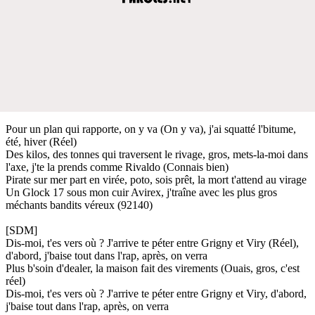
Pour un plan qui rapporte, on y va (On y va), j'ai squatté l'bitume,
été, hiver (Réel)
Des kilos, des tonnes qui traversent le rivage, gros, mets-la-moi dans
l'axe, j'te la prends comme Rivaldo (Connais bien)
Pirate sur mer part en virée, poto, sois prêt, la mort t'attend au virage
Un Glock 17 sous mon cuir Avirex, j'traîne avec les plus gros
méchants bandits véreux (92140)
[SDM]
Dis-moi, t'es vers où ? J'arrive te péter entre Grigny et Viry (Réel),
d'abord, j'baise tout dans l'rap, après, on verra
Plus b'soin d'dealer, la maison fait des virements (Ouais, gros, c'est
réel)
Dis-moi, t'es vers où ? J'arrive te péter entre Grigny et Viry, d'abord,
j'baise tout dans l'rap, après, on verra