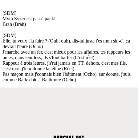
[SDM]
Myth Syzer est passé par là
Brah (Brah)
[SDM]
Elle, tu veux t'la faire ? (Ouh, ouh), dis-lui juste t'es mon sin-c', ça
devrait l'faire (Ocho)
J'marche avec un fer, c'est mieux pour les affaires, tes rappeurs les
putes, dans leur tess, ils s'font baffer (C'est réel)
Rappeur à trois lettres, j's'rai jamais en TT, dehors, c'est mes fils,
c'est moi, j'leur donne la tétine (Réel)
Pas maçon mais j'connais bien l'bâtiment (Ocho), sur écoute, j'suis
comme Barksdale à Baltimore (Ocho)