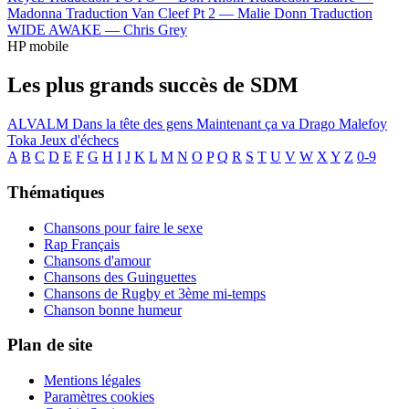
Madonna
Traduction Van Cleef Pt 2 —
Malie Donn
Traduction
WIDE AWAKE —
Chris Grey
HP mobile
Les plus grands succès de SDM
ALVALM
Dans la tête des gens
Maintenant ça va
Drago Malefoy
Toka
Jeux d'échecs
A
B
C
D
E
F
G
H
I
J
K
L
M
N
O
P
Q
R
S
T
U
V
W
X
Y
Z
0-9
Thématiques
Chansons pour faire le sexe
Rap Français
Chansons d'amour
Chansons des Guinguettes
Chansons de Rugby et 3ème mi-temps
Chanson bonne humeur
Plan de site
Mentions légales
Paramètres cookies