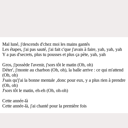
Mal luné, j'descends d'chez moi les mains gantés
Les étapes, j'ai pas sauté, j'ai fait c'que j'avais à faire, yah, yah, yah
Y a pas d'secrets, plus tu pousses et plus ça pète, yah, yah
Gros, j'possède l'avenir, j'sors tôt le matin (Oh, oh)
Déter', j'monte au charbon (Oh, oh), la balle arrive : ce qui m'attend
(Oh, oh)
J'sais qu'j'ai la bonne mentale ,donc pour eux, y a plus rien à prendre
(Oh, oh)
J'sors tôt le matin, eh-eh (Oh, oh-oh)
Cette année-là
Cette année-là, j'ai chanté pour la première fois