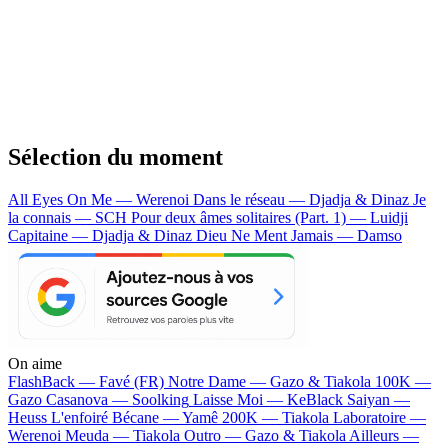
Sélection du moment
All Eyes On Me — Werenoi
Dans le réseau — Djadja & Dinaz
Je
la connais — SCH
Pour deux âmes solitaires (Part. 1) — Luidji
Capitaine — Djadja & Dinaz
Dieu Ne Ment Jamais — Damso
On aime
FlashBack —
Favé (FR)
Notre Dame —
Gazo & Tiakola
100K —
Gazo
Casanova —
Soolking
Laisse Moi —
KeBlack
Saiyan —
Heuss L'enfoiré
Bécane —
Yamê
200K —
Tiakola
Laboratoire —
Werenoi
Meuda —
Tiakola
Outro —
Gazo & Tiakola
Ailleurs —