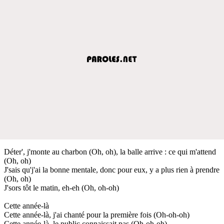
Déter', j'monte au charbon (Oh, oh), la balle arrive : ce qui m'attend
(Oh, oh)
J'sais qu'j'ai la bonne mentale, donc pour eux, y a plus rien à prendre
(Oh, oh)
J'sors tôt le matin, eh-eh (Oh, oh-oh)
Cette année-là
Cette année-là, j'ai chanté pour la première fois (Oh-oh-oh)
Cette année-là, le public connaissait pas (Oh-oh-oh)