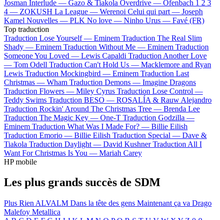
Josman
Interlude —
Gazo & Tiakola
Overdrive —
Ofenbach
1 2 3
4 —
ZOKUSH
La League —
Werenoi
Celui qui part —
Joseph
Kamel
Nouvelles —
PLK
No love —
Ninho
Urus —
Favé (FR)
Top traduction
Traduction Lose Yourself —
Eminem
Traduction The Real Slim
Shady —
Eminem
Traduction Without Me —
Eminem
Traduction
Someone You Loved —
Lewis Capaldi
Traduction Another Love
—
Tom Odell
Traduction Can't Hold Us —
Macklemore and Ryan
Lewis
Traduction Mockingbird —
Eminem
Traduction Last
Christmas —
Wham
Traduction Demons —
Imagine Dragons
Traduction Flowers —
Miley Cyrus
Traduction Lose Control —
Teddy Swims
Traduction BESO —
ROSALÍA & Rauw Alejandro
Traduction Rockin' Around The Christmas Tree —
Brenda Lee
Traduction The Magic Key —
One-T
Traduction Godzilla —
Eminem
Traduction What Was I Made For? —
Billie Eilish
Traduction Emorio —
Billie Eilish
Traduction Special —
Dave &
Tiakola
Traduction Daylight —
David Kushner
Traduction All I
Want For Christmas Is You —
Mariah Carey
HP mobile
Les plus grands succès de SDM
Plus Rien
ALVALM
Dans la tête des gens
Maintenant ça va
Drago
Malefoy
Metallica