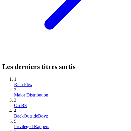
Les derniers titres sortis
1
Rich Flex
2
Major Distribution
3
On BS
4
BackOutsideBoyz
5
Privileged Rappers