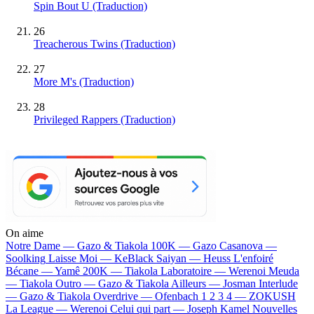
Spin Bout U (Traduction)
26
Treacherous Twins (Traduction)
27
More M's (Traduction)
28
Privileged Rappers (Traduction)
On aime
Notre Dame —
Gazo & Tiakola
100K —
Gazo
Casanova —
Soolking
Laisse Moi —
KeBlack
Saiyan —
Heuss L'enfoiré
Bécane —
Yamê
200K —
Tiakola
Laboratoire —
Werenoi
Meuda
—
Tiakola
Outro —
Gazo & Tiakola
Ailleurs —
Josman
Interlude
—
Gazo & Tiakola
Overdrive —
Ofenbach
1 2 3 4 —
ZOKUSH
La League —
Werenoi
Celui qui part —
Joseph Kamel
Nouvelles