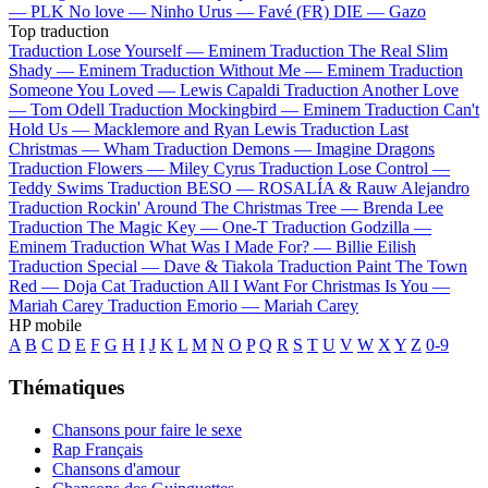
—
PLK
No love —
Ninho
Urus —
Favé (FR)
DIE —
Gazo
Top traduction
Traduction Lose Yourself —
Eminem
Traduction The Real Slim
Shady —
Eminem
Traduction Without Me —
Eminem
Traduction
Someone You Loved —
Lewis Capaldi
Traduction Another Love
—
Tom Odell
Traduction Mockingbird —
Eminem
Traduction Can't
Hold Us —
Macklemore and Ryan Lewis
Traduction Last
Christmas —
Wham
Traduction Demons —
Imagine Dragons
Traduction Flowers —
Miley Cyrus
Traduction Lose Control —
Teddy Swims
Traduction BESO —
ROSALÍA & Rauw Alejandro
Traduction Rockin' Around The Christmas Tree —
Brenda Lee
Traduction The Magic Key —
One-T
Traduction Godzilla —
Eminem
Traduction What Was I Made For? —
Billie Eilish
Traduction Special —
Dave & Tiakola
Traduction Paint The Town
Red —
Doja Cat
Traduction All I Want For Christmas Is You —
Mariah Carey
Traduction Emorio —
Mariah Carey
HP mobile
A
B
C
D
E
F
G
H
I
J
K
L
M
N
O
P
Q
R
S
T
U
V
W
X
Y
Z
0-9
Thématiques
Chansons pour faire le sexe
Rap Français
Chansons d'amour