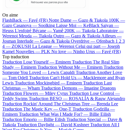
On aime
FlashBack —
Favé (FR)
Notre Dame —
Gazo & Tiakola
100K —
Gazo
Casanova —
Soolking
Laisse Moi —
KeBlack
Saiyan —
Heuss L'enfoiré
Bécane —
Yamê
200K —
Tiakola
Laboratoire —
Werenoi
Meuda —
Tiakola
Outro —
Gazo & Tiakola
Ailleurs —
Josman
Interlude —
Gazo & Tiakola
Overdrive —
Ofenbach
1 2 3
4 —
ZOKUSH
La League —
Werenoi
Celui qui part —
Joseph
Kamel
Nouvelles —
PLK
No love —
Ninho
Urus —
Favé (FR)
Top traduction
Traduction Lose Yourself —
Eminem
Traduction The Real Slim
Shady —
Eminem
Traduction Without Me —
Eminem
Traduction
Someone You Loved —
Lewis Capaldi
Traduction Another Love
—
Tom Odell
Traduction Can't Hold Us —
Macklemore and Ryan
Lewis
Traduction Mockingbird —
Eminem
Traduction Last
Christmas —
Wham
Traduction Demons —
Imagine Dragons
Traduction Flowers —
Miley Cyrus
Traduction Lose Control —
Teddy Swims
Traduction BESO —
ROSALÍA & Rauw Alejandro
Traduction Rockin' Around The Christmas Tree —
Brenda Lee
Traduction The Magic Key —
One-T
Traduction Godzilla —
Eminem
Traduction What Was I Made For? —
Billie Eilish
Traduction Emorio —
Billie Eilish
Traduction Special —
Dave &
Tiakola
Traduction Daylight —
David Kushner
Traduction All I
Want For Christmas Is You —
Mariah Carey