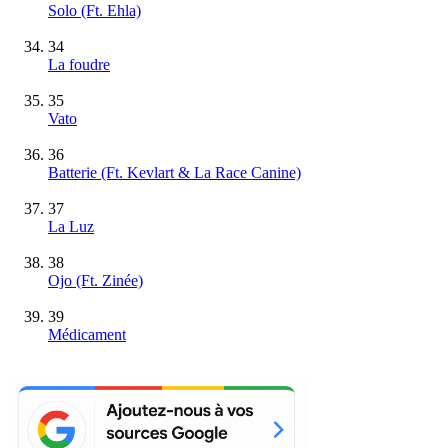
Solo (Ft. Ehla)
34
La foudre
35
Vato
36
Batterie (Ft. Kevlart & La Race Canine)
37
La Luz
38
Ojo (Ft. Zinée)
39
Médicament