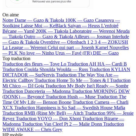
On aime
Notre Dame —
Gazo & Tiakola
100K —
Gazo
Casanova —
Soolking
Laisse Moi —
KeBlack
Saiyan —
Heuss L'enfoiré
Bécane —
Yamê
200K —
Tiakola
Laboratoire —
Werenoi
Meuda
—
Tiakola
Outro —
Gazo & Tiakola
Ailleurs —
Josman
Interlude
—
Gazo & Tiakola
Overdrive —
Ofenbach
1 2 3 4 —
ZOKUSH
La League —
Werenoi
Celui qui part —
Joseph Kamel
Nouvelles
—
PLK
No love —
Ninho
Urus —
Favé (FR)
DIE —
Gazo
Top traduction
Traduction des fleurs —
Tove Lo
Traduction AH HA —
Cardi B
Traduction Coulda Shoulda Woulda —
Russ
Traduction KYLIAN
DICTADOR —
SurNervis
Traduction The Way You Are —
Electric Callboy
Traduction Home To Me —
Tones & I
Traduction
Mi Chico —
DJ Goja
Traduction My Body Isn't Ready —
Sombr
Traduction Danceteria —
Madonna
Traduction MORNING DEW
(DONK) —
Beyoncé
Traduction Hush —
Muse
Traduction The
Time Of My Life —
Benson Boone
Traduction Camera —
Charli
XCX
Traduction Happiness is So Sad —
Swedish House Mafia
Traduction RMB (Ring My Bell) —
Aitch
Traduction 99% —
Jessie
Reyez
Traduction YOYO —
Don Xhoni
Traduction Bizarre —
Madonna
Traduction Van Cleef Pt 2 —
Malie Donn
Traduction
WIDE AWAKE —
Chris Grey
HP mobile