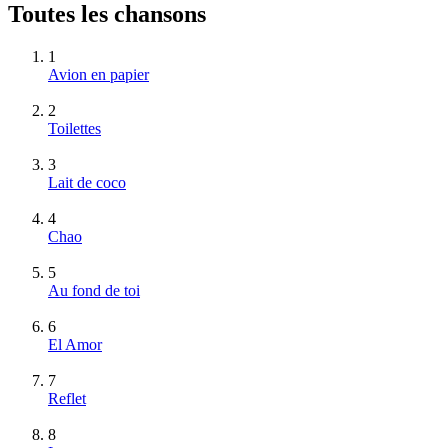
Toutes les chansons
1
Avion en papier
2
Toilettes
3
Lait de coco
4
Chao
5
Au fond de toi
6
El Amor
7
Reflet
8