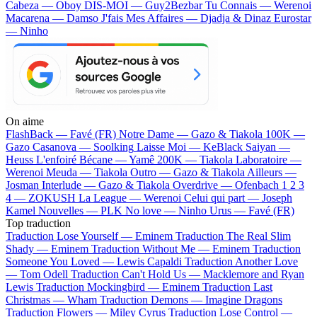
Cabeza — Oboy
DIS-MOI — Guy2Bezbar
Tu Connais — Werenoi
Macarena — Damso
J'fais Mes Affaires — Djadja & Dinaz
Eurostar
— Ninho
On aime
FlashBack —
Favé (FR)
Notre Dame —
Gazo & Tiakola
100K —
Gazo
Casanova —
Soolking
Laisse Moi —
KeBlack
Saiyan —
Heuss L'enfoiré
Bécane —
Yamê
200K —
Tiakola
Laboratoire —
Werenoi
Meuda —
Tiakola
Outro —
Gazo & Tiakola
Ailleurs —
Josman
Interlude —
Gazo & Tiakola
Overdrive —
Ofenbach
1 2 3
4 —
ZOKUSH
La League —
Werenoi
Celui qui part —
Joseph
Kamel
Nouvelles —
PLK
No love —
Ninho
Urus —
Favé (FR)
Top traduction
Traduction Lose Yourself —
Eminem
Traduction The Real Slim
Shady —
Eminem
Traduction Without Me —
Eminem
Traduction
Someone You Loved —
Lewis Capaldi
Traduction Another Love
—
Tom Odell
Traduction Can't Hold Us —
Macklemore and Ryan
Lewis
Traduction Mockingbird —
Eminem
Traduction Last
Christmas —
Wham
Traduction Demons —
Imagine Dragons
Traduction Flowers —
Miley Cyrus
Traduction Lose Control —