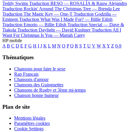
Teddy Swims
Traduction BESO —
ROSALÍA & Rauw Alejandro
Traduction Rockin' Around The Christmas Tree —
Brenda Lee
Traduction The Magic Key —
One-T
Traduction Godzilla —
Eminem
Traduction What Was I Made For? —
Billie Eilish
Traduction Emorio —
Billie Eilish
Traduction Special —
Dave &
Tiakola
Traduction Daylight —
David Kushner
Traduction All I
Want For Christmas Is You —
Mariah Carey
HP mobile
A
B
C
D
E
F
G
H
I
J
K
L
M
N
O
P
Q
R
S
T
U
V
W
X
Y
Z
0-9
Thématiques
Chansons pour faire le sexe
Rap Français
Chansons d'amour
Chansons des Guinguettes
Chansons de Rugby et 3ème mi-temps
Chanson bonne humeur
Plan de site
Mentions légales
Paramètres cookies
Cookie Settings