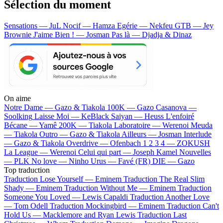
Sélection du moment
Sensations — JuL
Nocif — Hamza
Egérie — Nekfeu
GTB — Jey
Brownie
J'aime Bien ! — Josman
Pas là — Djadja & Dinaz
On aime
Notre Dame —
Gazo & Tiakola
100K —
Gazo
Casanova —
Soolking
Laisse Moi —
KeBlack
Saiyan —
Heuss L'enfoiré
Bécane —
Yamê
200K —
Tiakola
Laboratoire —
Werenoi
Meuda
—
Tiakola
Outro —
Gazo & Tiakola
Ailleurs —
Josman
Interlude
—
Gazo & Tiakola
Overdrive —
Ofenbach
1 2 3 4 —
ZOKUSH
La League —
Werenoi
Celui qui part —
Joseph Kamel
Nouvelles
—
PLK
No love —
Ninho
Urus —
Favé (FR)
DIE —
Gazo
Top traduction
Traduction Lose Yourself —
Eminem
Traduction The Real Slim
Shady —
Eminem
Traduction Without Me —
Eminem
Traduction
Someone You Loved —
Lewis Capaldi
Traduction Another Love
—
Tom Odell
Traduction Mockingbird —
Eminem
Traduction Can't
Hold Us —
Macklemore and Ryan Lewis
Traduction Last