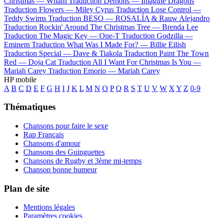
Christmas —
Wham
Traduction Demons —
Imagine Dragons
Traduction Flowers —
Miley Cyrus
Traduction Lose Control —
Teddy Swims
Traduction BESO —
ROSALÍA & Rauw Alejandro
Traduction Rockin' Around The Christmas Tree —
Brenda Lee
Traduction The Magic Key —
One-T
Traduction Godzilla —
Eminem
Traduction What Was I Made For? —
Billie Eilish
Traduction Special —
Dave & Tiakola
Traduction Paint The Town
Red —
Doja Cat
Traduction All I Want For Christmas Is You —
Mariah Carey
Traduction Emorio —
Mariah Carey
HP mobile
A
B
C
D
E
F
G
H
I
J
K
L
M
N
O
P
Q
R
S
T
U
V
W
X
Y
Z
0-9
Thématiques
Chansons pour faire le sexe
Rap Français
Chansons d'amour
Chansons des Guinguettes
Chansons de Rugby et 3ème mi-temps
Chanson bonne humeur
Plan de site
Mentions légales
Paramètres cookies