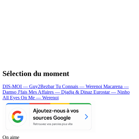
Sélection du moment
DIS-MOI — Guy2Bezbar
Tu Connais — Werenoi
Macarena —
Damso
J'fais Mes Affaires — Djadja & Dinaz
Eurostar — Ninho
All Eyes On Me — Werenoi
On aime