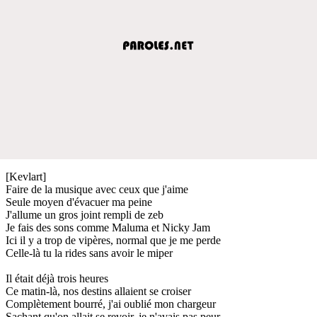
[Kevlart]
Faire de la musique avec ceux que j'aime
Seule moyen d'évacuer ma peine
J'allume un gros joint rempli de zeb
Je fais des sons comme Maluma et Nicky Jam
Ici il y a trop de vipères, normal que je me perde
Celle-là tu la rides sans avoir le miper
Il était déjà trois heures
Ce matin-là, nos destins allaient se croiser
Complètement bourré, j'ai oublié mon chargeur
Sachant qu'on allait se revoir, je n'avais pas peur