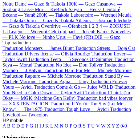
Notre Dame —
Gazo & Tiakola
100K —
Gazo
Casanova —
Soolking
Laisse Moi —
KeBlack
Saiyan —
Heuss L'enfoiré
Bécane —
Yamê
200K —
Tiakola
Laboratoire —
Werenoi
Meuda
—
Tiakola
Outro —
Gazo & Tiakola
Ailleurs —
Josman
Interlude
—
Gazo & Tiakola
Overdrive —
Ofenbach
1 2 3 4 —
ZOKUSH
La League —
Werenoi
Celui qui part —
Joseph Kamel
Nouvelles
—
PLK
No love —
Ninho
Urus —
Favé (FR)
DIE —
Gazo
Top traduction
Traduction Monsters —
James Blunt
Traduction Streets —
Doja Cat
Traduction Drivers license —
Olivia Rodrigo
Traduction Lover —
Taylor Swift
Traduction Teeth —
5 Seconds Of Summer
Traduction
Seya —
Morad
Traduction No Idea —
Don Toliver
Traduction
Morado —
J Balvin
Traduction Hard For Me —
Michele Morrone
Traduction Rapture —
Michele Morrone
Traduction Stand By —
Michele Morrone
Traduction Agua —
Tainy
Traduction Forever
Yours —
Avicii
Traduction Come & Go —
Juice WRLD
Traduction
You Need to Calm Down —
Taylor Swift
Traduction I Think I’m
Okay —
MGK (Machine Gun Kelly)
Traduction bad vibes forever
—
XXXTENTACION
Traduction If You're Too Shy (Let Me
Know) —
The 1975
Traduction Tough Love —
Avicii
Traduction
Lovefool —
Twocolors
HP mobile
A
B
C
D
E
F
G
H
I
J
K
L
M
N
O
P
Q
R
S
T
U
V
W
X
Y
Z
0-9
Thématiques