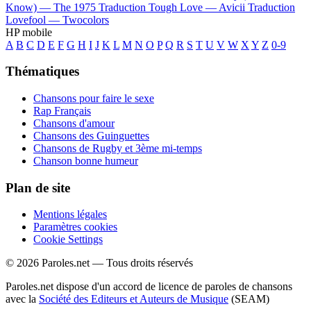
Know) —
The 1975
Traduction Tough Love —
Avicii
Traduction
Lovefool —
Twocolors
HP mobile
A
B
C
D
E
F
G
H
I
J
K
L
M
N
O
P
Q
R
S
T
U
V
W
X
Y
Z
0-9
Thématiques
Chansons pour faire le sexe
Rap Français
Chansons d'amour
Chansons des Guinguettes
Chansons de Rugby et 3ème mi-temps
Chanson bonne humeur
Plan de site
Mentions légales
Paramètres cookies
Cookie Settings
© 2026 Paroles.net — Tous droits réservés
Paroles.net dispose d'un accord de licence de paroles de chansons
avec la
Société des Editeurs et Auteurs de Musique
(SEAM)