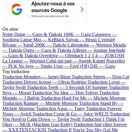
On aime
Notre Dame —
Gazo & Tiakola
100K —
Gazo
Casanova —
Soolking
Laisse Moi —
KeBlack
Saiyan —
Heuss L'enfoiré
Bécane —
Yamê
200K —
Tiakola
Laboratoire —
Werenoi
Meuda
—
Tiakola
Outro —
Gazo & Tiakola
Ailleurs —
Josman
Interlude
—
Gazo & Tiakola
Overdrive —
Ofenbach
1 2 3 4 —
ZOKUSH
La League —
Werenoi
Celui qui part —
Joseph Kamel
Nouvelles
—
PLK
No love —
Ninho
Urus —
Favé (FR)
DIE —
Gazo
Top traduction
Traduction Monsters —
James Blunt
Traduction Streets —
Doja Cat
Traduction Drivers license —
Olivia Rodrigo
Traduction Lover —
Taylor Swift
Traduction Teeth —
5 Seconds Of Summer
Traduction
Seya —
Morad
Traduction No Idea —
Don Toliver
Traduction
Morado —
J Balvin
Traduction Hard For Me —
Michele Morrone
Traduction Rapture —
Michele Morrone
Traduction Stand By —
Michele Morrone
Traduction Agua —
Tainy
Traduction Forever
Yours —
Avicii
Traduction Come & Go —
Juice WRLD
Traduction
You Need to Calm Down —
Taylor Swift
Traduction I Think I’m
Okay —
MGK (Machine Gun Kelly)
Traduction bad vibes forever
—
XXXTENTACION
Traduction If You're Too Shy (Let Me