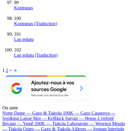
99
Kontrapas
100
Kontrapas (Traduction)
101
Lau teilatu
102
Lau teilatu (Traduction)
1
2
On aime
Notre Dame —
Gazo & Tiakola
100K —
Gazo
Casanova —
Soolking
Laisse Moi —
KeBlack
Saiyan —
Heuss L'enfoiré
Bécane —
Yamê
200K —
Tiakola
Laboratoire —
Werenoi
Meuda
—
Tiakola
Outro —
Gazo & Tiakola
Ailleurs —
Josman
Interlude