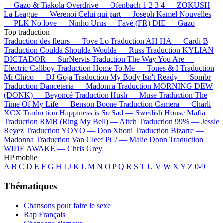
—
Gazo & Tiakola
Overdrive —
Ofenbach
1 2 3 4 —
ZOKUSH
La League —
Werenoi
Celui qui part —
Joseph Kamel
Nouvelles
—
PLK
No love —
Ninho
Urus —
Favé (FR)
DIE —
Gazo
Top traduction
Traduction des fleurs —
Tove Lo
Traduction AH HA —
Cardi B
Traduction Coulda Shoulda Woulda —
Russ
Traduction KYLIAN
DICTADOR —
SurNervis
Traduction The Way You Are —
Electric Callboy
Traduction Home To Me —
Tones & I
Traduction
Mi Chico —
DJ Goja
Traduction My Body Isn't Ready —
Sombr
Traduction Danceteria —
Madonna
Traduction MORNING DEW
(DONK) —
Beyoncé
Traduction Hush —
Muse
Traduction The
Time Of My Life —
Benson Boone
Traduction Camera —
Charli
XCX
Traduction Happiness is So Sad —
Swedish House Mafia
Traduction RMB (Ring My Bell) —
Aitch
Traduction 99% —
Jessie
Reyez
Traduction YOYO —
Don Xhoni
Traduction Bizarre —
Madonna
Traduction Van Cleef Pt 2 —
Malie Donn
Traduction
WIDE AWAKE —
Chris Grey
HP mobile
A
B
C
D
E
F
G
H
I
J
K
L
M
N
O
P
Q
R
S
T
U
V
W
X
Y
Z
0-9
Thématiques
Chansons pour faire le sexe
Rap Français