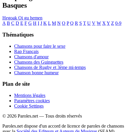
Basques
Hegoak
Oi gu hemen
A
B
C
D
E
F
G
H
I
J
K
L
M
N
O
P
Q
R
S
T
U
V
W
X
Y
Z
0-9
Thématiques
Chansons pour faire le sexe
Rap Français
Chansons d'amour
Chansons des Guinguettes
Chansons de Rugby et 3ème mi-temps
Chanson bonne humeur
Plan de site
Mentions légales
Paramètres cookies
Cookie Settings
© 2026 Paroles.net — Tous droits réservés
Paroles.net dispose d'un accord de licence de paroles de chansons
avec la
Société des Editeurs et Auteurs de Musique
(SEAM)