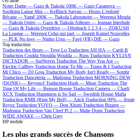
On aime
Notre Dame —
Gazo & Tiakola
100K —
Gazo
Casanova —
Soolking
Laisse Moi —
KeBlack
Saiyan —
Heuss L'enfoiré
Bécane —
Yamê
200K —
Tiakola
Laboratoire —
Werenoi
Meuda
—
Tiakola
Outro —
Gazo & Tiakola
Ailleurs —
Josman
Interlude
—
Gazo & Tiakola
Overdrive —
Ofenbach
1 2 3 4 —
ZOKUSH
La League —
Werenoi
Celui qui part —
Joseph Kamel
Nouvelles
—
PLK
No love —
Ninho
Urus —
Favé (FR)
DIE —
Gazo
Top traduction
Traduction des fleurs —
Tove Lo
Traduction AH HA —
Cardi B
Traduction Coulda Shoulda Woulda —
Russ
Traduction KYLIAN
DICTADOR —
SurNervis
Traduction The Way You Are —
Electric Callboy
Traduction Home To Me —
Tones & I
Traduction
Mi Chico —
DJ Goja
Traduction My Body Isn't Ready —
Sombr
Traduction Danceteria —
Madonna
Traduction MORNING DEW
(DONK) —
Beyoncé
Traduction Hush —
Muse
Traduction The
Time Of My Life —
Benson Boone
Traduction Camera —
Charli
XCX
Traduction Happiness is So Sad —
Swedish House Mafia
Traduction RMB (Ring My Bell) —
Aitch
Traduction 99% —
Jessie
Reyez
Traduction YOYO —
Don Xhoni
Traduction Bizarre —
Madonna
Traduction Van Cleef Pt 2 —
Malie Donn
Traduction
WIDE AWAKE —
Chris Grey
HP mobile
Les plus grands succès de Chansons