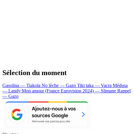
Sélection du moment
Gasolina — Tiakola
No lèche — Gazo
Tiki taka — Vacra
Médusa
— Landy
Mon amour (France Eurovision 2024) — Slimane
Rappel
— Gazo