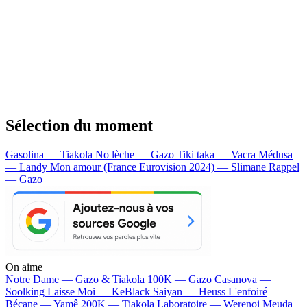
Sélection du moment
Gasolina — Tiakola
No lèche — Gazo
Tiki taka — Vacra
Médusa
— Landy
Mon amour (France Eurovision 2024) — Slimane
Rappel
— Gazo
On aime
Notre Dame —
Gazo & Tiakola
100K —
Gazo
Casanova —
Soolking
Laisse Moi —
KeBlack
Saiyan —
Heuss L'enfoiré
Bécane —
Yamê
200K —
Tiakola
Laboratoire —
Werenoi
Meuda