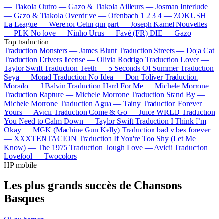
—
Tiakola
Outro —
Gazo & Tiakola
Ailleurs —
Josman
Interlude
—
Gazo & Tiakola
Overdrive —
Ofenbach
1 2 3 4 —
ZOKUSH
La League —
Werenoi
Celui qui part —
Joseph Kamel
Nouvelles
—
PLK
No love —
Ninho
Urus —
Favé (FR)
DIE —
Gazo
Top traduction
Traduction Monsters —
James Blunt
Traduction Streets —
Doja Cat
Traduction Drivers license —
Olivia Rodrigo
Traduction Lover —
Taylor Swift
Traduction Teeth —
5 Seconds Of Summer
Traduction
Seya —
Morad
Traduction No Idea —
Don Toliver
Traduction
Morado —
J Balvin
Traduction Hard For Me —
Michele Morrone
Traduction Rapture —
Michele Morrone
Traduction Stand By —
Michele Morrone
Traduction Agua —
Tainy
Traduction Forever
Yours —
Avicii
Traduction Come & Go —
Juice WRLD
Traduction
You Need to Calm Down —
Taylor Swift
Traduction I Think I’m
Okay —
MGK (Machine Gun Kelly)
Traduction bad vibes forever
—
XXXTENTACION
Traduction If You're Too Shy (Let Me
Know) —
The 1975
Traduction Tough Love —
Avicii
Traduction
Lovefool —
Twocolors
HP mobile
Les plus grands succès de Chansons
Basques