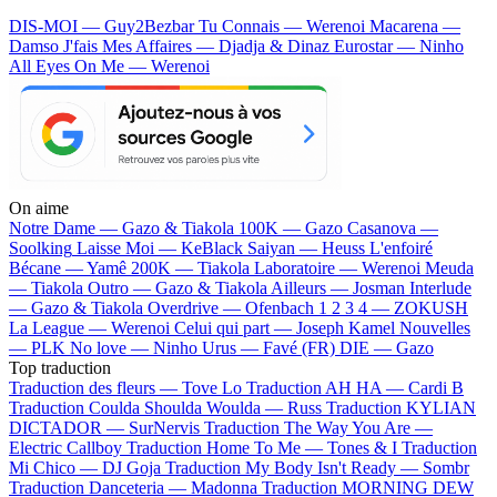
DIS-MOI — Guy2Bezbar
Tu Connais — Werenoi
Macarena —
Damso
J'fais Mes Affaires — Djadja & Dinaz
Eurostar — Ninho
All Eyes On Me — Werenoi
On aime
Notre Dame —
Gazo & Tiakola
100K —
Gazo
Casanova —
Soolking
Laisse Moi —
KeBlack
Saiyan —
Heuss L'enfoiré
Bécane —
Yamê
200K —
Tiakola
Laboratoire —
Werenoi
Meuda
—
Tiakola
Outro —
Gazo & Tiakola
Ailleurs —
Josman
Interlude
—
Gazo & Tiakola
Overdrive —
Ofenbach
1 2 3 4 —
ZOKUSH
La League —
Werenoi
Celui qui part —
Joseph Kamel
Nouvelles
—
PLK
No love —
Ninho
Urus —
Favé (FR)
DIE —
Gazo
Top traduction
Traduction des fleurs —
Tove Lo
Traduction AH HA —
Cardi B
Traduction Coulda Shoulda Woulda —
Russ
Traduction KYLIAN
DICTADOR —
SurNervis
Traduction The Way You Are —
Electric Callboy
Traduction Home To Me —
Tones & I
Traduction
Mi Chico —
DJ Goja
Traduction My Body Isn't Ready —
Sombr
Traduction Danceteria —
Madonna
Traduction MORNING DEW