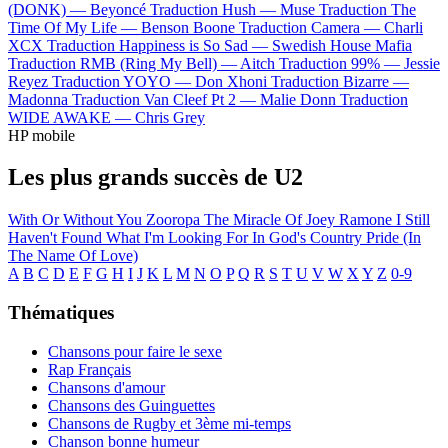
(DONK) —
Beyoncé
Traduction Hush —
Muse
Traduction The
Time Of My Life —
Benson Boone
Traduction Camera —
Charli
XCX
Traduction Happiness is So Sad —
Swedish House Mafia
Traduction RMB (Ring My Bell) —
Aitch
Traduction 99% —
Jessie
Reyez
Traduction YOYO —
Don Xhoni
Traduction Bizarre —
Madonna
Traduction Van Cleef Pt 2 —
Malie Donn
Traduction
WIDE AWAKE —
Chris Grey
HP mobile
Les plus grands succès de U2
With Or Without You
Zooropa
The Miracle Of Joey Ramone
I Still
Haven't Found What I'm Looking For
In God's Country
Pride (In
The Name Of Love)
A
B
C
D
E
F
G
H
I
J
K
L
M
N
O
P
Q
R
S
T
U
V
W
X
Y
Z
0-9
Thématiques
Chansons pour faire le sexe
Rap Français
Chansons d'amour
Chansons des Guinguettes
Chansons de Rugby et 3ème mi-temps
Chanson bonne humeur