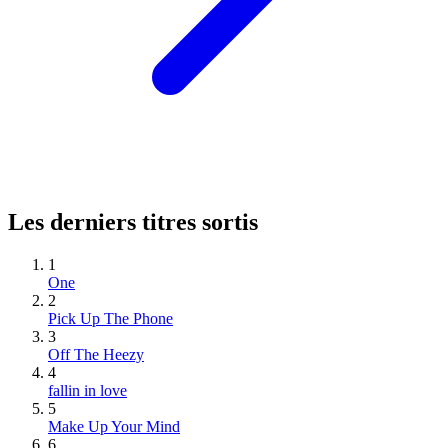
Les derniers titres sortis
1
One
2
Pick Up The Phone
3
Off The Heezy
4
fallin in love
5
Make Up Your Mind
6