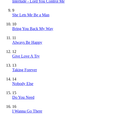
Interlude - Lord You Control Me
9
She Lets Me Be a Man
10
Bring You Back My Way
11
Always Be Happy
12
Give Love A Try
13
Taking Forever
14
Nobody Else
15
Do You Need
16
I Wanna Go There