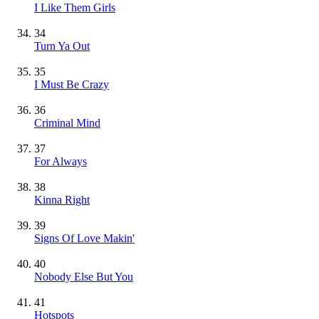
I Like Them Girls
34
Turn Ya Out
35
I Must Be Crazy
36
Criminal Mind
37
For Always
38
Kinna Right
39
Signs Of Love Makin'
40
Nobody Else But You
41
Hotspots