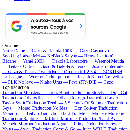
On aime
Notre Dame —
Gazo & Tiakola
100K —
Gazo
Casanova —
Soolking
Laisse Moi —
KeBlack
Saiyan —
Heuss L'enfoiré
Bécane —
Yamê
200K —
Tiakola
Laboratoire —
Werenoi
Meuda
—
Tiakola
Outro —
Gazo & Tiakola
Ailleurs —
Josman
Interlude
—
Gazo & Tiakola
Overdrive —
Ofenbach
1 2 3 4 —
ZOKUSH
La League —
Werenoi
Celui qui part —
Joseph Kamel
Nouvelles
—
PLK
No love —
Ninho
Urus —
Favé (FR)
DIE —
Gazo
Top traduction
Traduction Monsters —
James Blunt
Traduction Streets —
Doja Cat
Traduction Drivers license —
Olivia Rodrigo
Traduction Lover —
Taylor Swift
Traduction Teeth —
5 Seconds Of Summer
Traduction
Seya —
Morad
Traduction No Idea —
Don Toliver
Traduction
Morado —
J Balvin
Traduction Hard For Me —
Michele Morrone
Traduction Rapture —
Michele Morrone
Traduction Stand By —
Michele Morrone
Traduction Agua —
Tainy
Traduction Forever
Yours —
Avicii
Traduction Come & Go —
Juice WRLD
Traduction