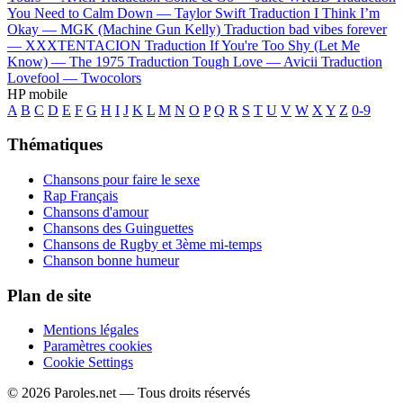
You Need to Calm Down —
Taylor Swift
Traduction I Think I’m
Okay —
MGK (Machine Gun Kelly)
Traduction bad vibes forever
—
XXXTENTACION
Traduction If You're Too Shy (Let Me
Know) —
The 1975
Traduction Tough Love —
Avicii
Traduction
Lovefool —
Twocolors
HP mobile
A
B
C
D
E
F
G
H
I
J
K
L
M
N
O
P
Q
R
S
T
U
V
W
X
Y
Z
0-9
Thématiques
Chansons pour faire le sexe
Rap Français
Chansons d'amour
Chansons des Guinguettes
Chansons de Rugby et 3ème mi-temps
Chanson bonne humeur
Plan de site
Mentions légales
Paramètres cookies
Cookie Settings
© 2026 Paroles.net — Tous droits réservés