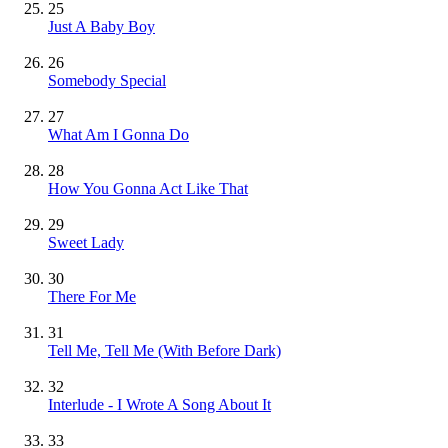
25
Just A Baby Boy
26
Somebody Special
27
What Am I Gonna Do
28
How You Gonna Act Like That
29
Sweet Lady
30
There For Me
31
Tell Me, Tell Me (With Before Dark)
32
Interlude - I Wrote A Song About It
33