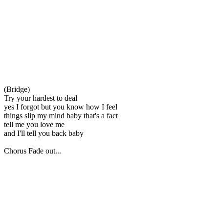
(Bridge)
Try your hardest to deal
yes I forgot but you know how I feel
things slip my mind baby that's a fact
tell me you love me
and I'll tell you back baby
Chorus Fade out...