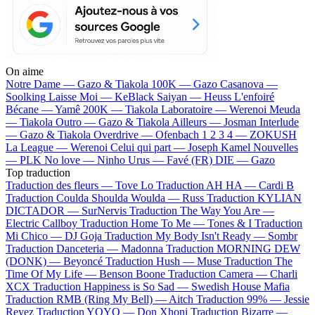
On aime
Notre Dame —
Gazo & Tiakola
100K —
Gazo
Casanova —
Soolking
Laisse Moi —
KeBlack
Saiyan —
Heuss L'enfoiré
Bécane —
Yamê
200K —
Tiakola
Laboratoire —
Werenoi
Meuda
—
Tiakola
Outro —
Gazo & Tiakola
Ailleurs —
Josman
Interlude
—
Gazo & Tiakola
Overdrive —
Ofenbach
1 2 3 4 —
ZOKUSH
La League —
Werenoi
Celui qui part —
Joseph Kamel
Nouvelles
—
PLK
No love —
Ninho
Urus —
Favé (FR)
DIE —
Gazo
Top traduction
Traduction des fleurs —
Tove Lo
Traduction AH HA —
Cardi B
Traduction Coulda Shoulda Woulda —
Russ
Traduction KYLIAN
DICTADOR —
SurNervis
Traduction The Way You Are —
Electric Callboy
Traduction Home To Me —
Tones & I
Traduction
Mi Chico —
DJ Goja
Traduction My Body Isn't Ready —
Sombr
Traduction Danceteria —
Madonna
Traduction MORNING DEW
(DONK) —
Beyoncé
Traduction Hush —
Muse
Traduction The
Time Of My Life —
Benson Boone
Traduction Camera —
Charli
XCX
Traduction Happiness is So Sad —
Swedish House Mafia
Traduction RMB (Ring My Bell) —
Aitch
Traduction 99% —
Jessie
Reyez
Traduction YOYO —
Don Xhoni
Traduction Bizarre —