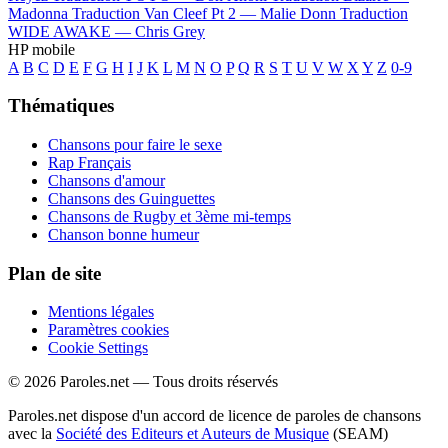
Madonna
Traduction Van Cleef Pt 2 —
Malie Donn
Traduction
WIDE AWAKE —
Chris Grey
HP mobile
A
B
C
D
E
F
G
H
I
J
K
L
M
N
O
P
Q
R
S
T
U
V
W
X
Y
Z
0-9
Thématiques
Chansons pour faire le sexe
Rap Français
Chansons d'amour
Chansons des Guinguettes
Chansons de Rugby et 3ème mi-temps
Chanson bonne humeur
Plan de site
Mentions légales
Paramètres cookies
Cookie Settings
© 2026 Paroles.net — Tous droits réservés
Paroles.net dispose d'un accord de licence de paroles de chansons
avec la
Société des Editeurs et Auteurs de Musique
(SEAM)