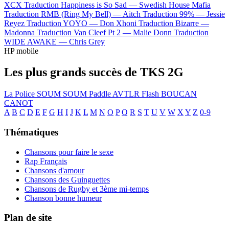
XCX
Traduction Happiness is So Sad —
Swedish House Mafia
Traduction RMB (Ring My Bell) —
Aitch
Traduction 99% —
Jessie
Reyez
Traduction YOYO —
Don Xhoni
Traduction Bizarre —
Madonna
Traduction Van Cleef Pt 2 —
Malie Donn
Traduction
WIDE AWAKE —
Chris Grey
HP mobile
Les plus grands succès de TKS 2G
La Police
SOUM SOUM
Paddle
AVTLR
Flash
BOUCAN
CANOT
A
B
C
D
E
F
G
H
I
J
K
L
M
N
O
P
Q
R
S
T
U
V
W
X
Y
Z
0-9
Thématiques
Chansons pour faire le sexe
Rap Français
Chansons d'amour
Chansons des Guinguettes
Chansons de Rugby et 3ème mi-temps
Chanson bonne humeur
Plan de site