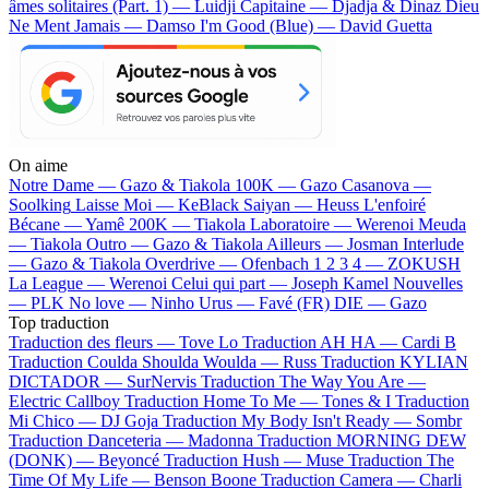
âmes solitaires (Part. 1) — Luidji
Capitaine — Djadja & Dinaz
Dieu
Ne Ment Jamais — Damso
I'm Good (Blue) — David Guetta
On aime
Notre Dame —
Gazo & Tiakola
100K —
Gazo
Casanova —
Soolking
Laisse Moi —
KeBlack
Saiyan —
Heuss L'enfoiré
Bécane —
Yamê
200K —
Tiakola
Laboratoire —
Werenoi
Meuda
—
Tiakola
Outro —
Gazo & Tiakola
Ailleurs —
Josman
Interlude
—
Gazo & Tiakola
Overdrive —
Ofenbach
1 2 3 4 —
ZOKUSH
La League —
Werenoi
Celui qui part —
Joseph Kamel
Nouvelles
—
PLK
No love —
Ninho
Urus —
Favé (FR)
DIE —
Gazo
Top traduction
Traduction des fleurs —
Tove Lo
Traduction AH HA —
Cardi B
Traduction Coulda Shoulda Woulda —
Russ
Traduction KYLIAN
DICTADOR —
SurNervis
Traduction The Way You Are —
Electric Callboy
Traduction Home To Me —
Tones & I
Traduction
Mi Chico —
DJ Goja
Traduction My Body Isn't Ready —
Sombr
Traduction Danceteria —
Madonna
Traduction MORNING DEW
(DONK) —
Beyoncé
Traduction Hush —
Muse
Traduction The
Time Of My Life —
Benson Boone
Traduction Camera —
Charli