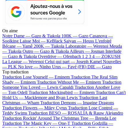
On aime
Notre Dame —
Gazo & Tiakola
100K —
Gazo
Casanova —
Soolking
Laisse Moi —
KeBlack
Saiyan —
Heuss L'enfoiré
Bécane —
Yamê
200K —
Tiakola
Laboratoire —
Werenoi
Meuda
—
Tiakola
Outro —
Gazo & Tiakola
Ailleurs —
Josman
Interlude
—
Gazo & Tiakola
Overdrive —
Ofenbach
1 2 3 4 —
ZOKUSH
La League —
Werenoi
Celui qui part —
Joseph Kamel
Nouvelles
—
PLK
No love —
Ninho
Urus —
Favé (FR)
DIE —
Gazo
Top traduction
Traduction Lose Yourself —
Eminem
Traduction The Real Slim
Shady —
Eminem
Traduction Without Me —
Eminem
Traduction
Someone You Loved —
Lewis Capaldi
Traduction Another Love
—
Tom Odell
Traduction Mockingbird —
Eminem
Traduction Can't
Hold Us —
Macklemore and Ryan Lewis
Traduction Last
Christmas —
Wham
Traduction Demons —
Imagine Dragons
Traduction Flowers —
Miley Cyrus
Traduction Lose Control —
Teddy Swims
Traduction BESO —
ROSALÍA & Rauw Alejandro
Traduction Rockin' Around The Christmas Tree —
Brenda Lee
Traduction The Magic Key —
One-T
Traduction Godzilla —