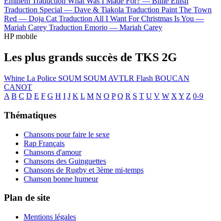
Eminem
Traduction What Was I Made For? —
Billie Eilish
Traduction Special —
Dave & Tiakola
Traduction Paint The Town
Red —
Doja Cat
Traduction All I Want For Christmas Is You —
Mariah Carey
Traduction Emorio —
Mariah Carey
HP mobile
Les plus grands succès de TKS 2G
Whine
La Police
SOUM SOUM
AVTLR
Flash
BOUCAN
CANOT
A
B
C
D
E
F
G
H
I
J
K
L
M
N
O
P
Q
R
S
T
U
V
W
X
Y
Z
0-9
Thématiques
Chansons pour faire le sexe
Rap Français
Chansons d'amour
Chansons des Guinguettes
Chansons de Rugby et 3ème mi-temps
Chanson bonne humeur
Plan de site
Mentions légales