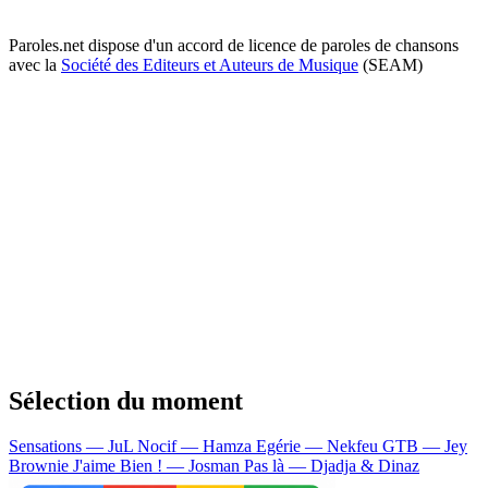
Paroles.net dispose d'un accord de licence de paroles de chansons
avec la
Société des Editeurs et Auteurs de Musique
(SEAM)
Sélection du moment
Sensations — JuL
Nocif — Hamza
Egérie — Nekfeu
GTB — Jey
Brownie
J'aime Bien ! — Josman
Pas là — Djadja & Dinaz