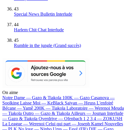
43
Special News Bulletin Interlude
44
Harlem Chit Chat Interlude
45
Rumble in the jungle
(Grand succès)
On aime
Notre Dame —
Gazo & Tiakola
100K —
Gazo
Casanova —
Soolking
Laisse Moi —
KeBlack
Saiyan —
Heuss L'enfoiré
Bécane —
Yamê
200K —
Tiakola
Laboratoire —
Werenoi
Meuda
—
Tiakola
Outro —
Gazo & Tiakola
Ailleurs —
Josman
Interlude
—
Gazo & Tiakola
Overdrive —
Ofenbach
1 2 3 4 —
ZOKUSH
La League —
Werenoi
Celui qui part —
Joseph Kamel
Nouvelles
—
PLK
No love —
Ninho
Urus —
Favé (FR)
DIE —
Gazo