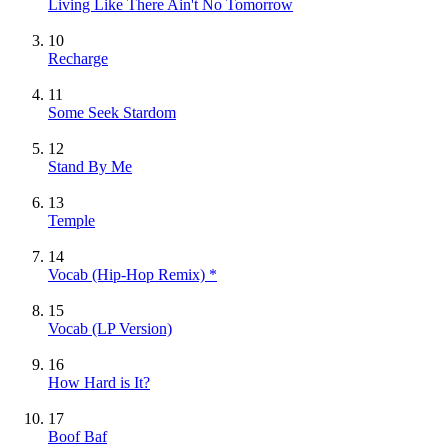
Living Like There Ain't No Tomorrow
10
Recharge
11
Some Seek Stardom
12
Stand By Me
13
Temple
14
Vocab (Hip-Hop Remix) *
15
Vocab (LP Version)
16
How Hard is It?
17
Boof Baf