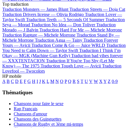
Top traduction
Traduction Monsters —
James Blunt
Traduction Streets —
Doja Cat
Traduction Drivers license —
Olivia Rodrigo
Traduction Lover —
Taylor Swift
Traduction Teeth —
5 Seconds Of Summer
Traduction
Seya —
Morad
Traduction No Idea —
Don Toliver
Traduction
Morado —
J Balvin
Traduction Hard For Me —
Michele Morrone
Traduction Rapture —
Michele Morrone
Traduction Stand By —
Michele Morrone
Traduction Agua —
Tainy
Traduction Forever
Yours —
Avicii
Traduction Come & Go —
Juice WRLD
Traduction
You Need to Calm Down —
Taylor Swift
Traduction I Think I’m
Okay —
MGK (Machine Gun Kelly)
Traduction bad vibes forever
—
XXXTENTACION
Traduction If You're Too Shy (Let Me
Know) —
The 1975
Traduction Tough Love —
Avicii
Traduction
Lovefool —
Twocolors
HP mobile
A
B
C
D
E
F
G
H
I
J
K
L
M
N
O
P
Q
R
S
T
U
V
W
X
Y
Z
0-9
Thématiques
Chansons pour faire le sexe
Rap Français
Chansons d'amour
Chansons des Guinguettes
Chansons de Rugby et 3ème mi-temps