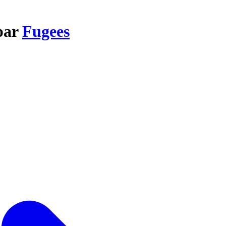
 par
Fugees