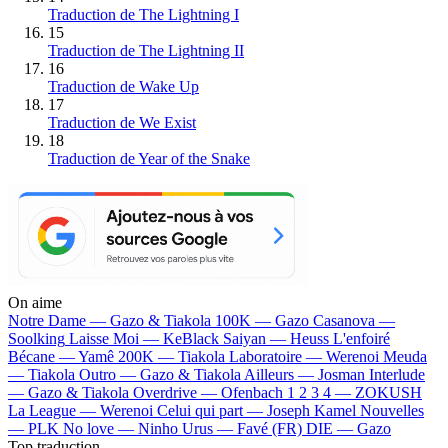
Traduction de The Lightning I
15
Traduction de The Lightning II
16
Traduction de Wake Up
17
Traduction de We Exist
18
Traduction de Year of the Snake
On aime
Notre Dame —
Gazo & Tiakola
100K —
Gazo
Casanova —
Soolking
Laisse Moi —
KeBlack
Saiyan —
Heuss L'enfoiré
Bécane —
Yamê
200K —
Tiakola
Laboratoire —
Werenoi
Meuda
—
Tiakola
Outro —
Gazo & Tiakola
Ailleurs —
Josman
Interlude
—
Gazo & Tiakola
Overdrive —
Ofenbach
1 2 3 4 —
ZOKUSH
La League —
Werenoi
Celui qui part —
Joseph Kamel
Nouvelles
—
PLK
No love —
Ninho
Urus —
Favé (FR)
DIE —
Gazo
Top traduction