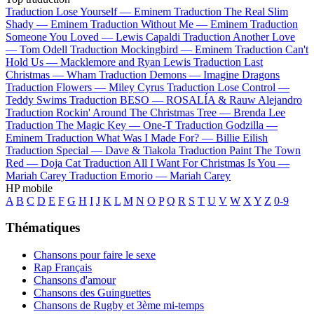
Traduction Lose Yourself —
Eminem
Traduction The Real Slim
Shady —
Eminem
Traduction Without Me —
Eminem
Traduction
Someone You Loved —
Lewis Capaldi
Traduction Another Love
—
Tom Odell
Traduction Mockingbird —
Eminem
Traduction Can't
Hold Us —
Macklemore and Ryan Lewis
Traduction Last
Christmas —
Wham
Traduction Demons —
Imagine Dragons
Traduction Flowers —
Miley Cyrus
Traduction Lose Control —
Teddy Swims
Traduction BESO —
ROSALÍA & Rauw Alejandro
Traduction Rockin' Around The Christmas Tree —
Brenda Lee
Traduction The Magic Key —
One-T
Traduction Godzilla —
Eminem
Traduction What Was I Made For? —
Billie Eilish
Traduction Special —
Dave & Tiakola
Traduction Paint The Town
Red —
Doja Cat
Traduction All I Want For Christmas Is You —
Mariah Carey
Traduction Emorio —
Mariah Carey
HP mobile
A
B
C
D
E
F
G
H
I
J
K
L
M
N
O
P
Q
R
S
T
U
V
W
X
Y
Z
0-9
Thématiques
Chansons pour faire le sexe
Rap Français
Chansons d'amour
Chansons des Guinguettes
Chansons de Rugby et 3ème mi-temps