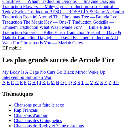
Christmas —
Wham
Traduction Demons —
Imagine Dragons
Traduction Flowers —
Miley Cyrus
Traduction Lose Control —
Teddy Swims
Traduction BESO —
ROSALÍA & Rauw Alejandro
Traduction Rockin' Around The Christmas Tree —
Brenda Lee
Traduction The Magic Key —
One-T
Traduction Godzilla —
Eminem
Traduction What Was I Made For? —
Billie Eilish
Traduction Emorio —
Billie Eilish
Traduction Special —
Dave &
Tiakola
Traduction Daylight —
David Kushner
Traduction All I
Want For Christmas Is You —
Mariah Carey
HP mobile
Les plus grands succès de Arcade Fire
My Body Is A Cage
No Cars Go
Black Mirror
Wake Up
Intervention
Suburban War
A
B
C
D
E
F
G
H
I
J
K
L
M
N
O
P
Q
R
S
T
U
V
W
X
Y
Z
0-9
Thématiques
Chansons pour faire le sexe
Rap Français
Chansons d'amour
Chansons des Guinguettes
Chansons de Rugby et 3ème mi-temps