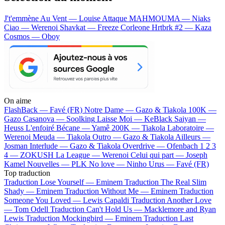
J't'emmène Au Vent — Louise Attaque
MAHMOUMA — Niaks
Ciao — Werenoi
Shavkat — Freeze Corleone
Hrtbrk #2 — Kaza
Cosmos — Oboy
On aime
FlashBack —
Favé (FR)
Notre Dame —
Gazo & Tiakola
100K —
Gazo
Casanova —
Soolking
Laisse Moi —
KeBlack
Saiyan —
Heuss L'enfoiré
Bécane —
Yamê
200K —
Tiakola
Laboratoire —
Werenoi
Meuda —
Tiakola
Outro —
Gazo & Tiakola
Ailleurs —
Josman
Interlude —
Gazo & Tiakola
Overdrive —
Ofenbach
1 2 3
4 —
ZOKUSH
La League —
Werenoi
Celui qui part —
Joseph
Kamel
Nouvelles —
PLK
No love —
Ninho
Urus —
Favé (FR)
Top traduction
Traduction Lose Yourself —
Eminem
Traduction The Real Slim
Shady —
Eminem
Traduction Without Me —
Eminem
Traduction
Someone You Loved —
Lewis Capaldi
Traduction Another Love
—
Tom Odell
Traduction Can't Hold Us —
Macklemore and Ryan
Lewis
Traduction Mockingbird —
Eminem
Traduction Last