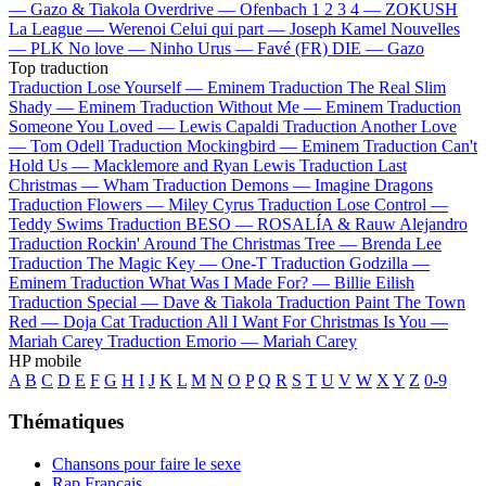
—
Gazo & Tiakola
Overdrive —
Ofenbach
1 2 3 4 —
ZOKUSH
La League —
Werenoi
Celui qui part —
Joseph Kamel
Nouvelles
—
PLK
No love —
Ninho
Urus —
Favé (FR)
DIE —
Gazo
Top traduction
Traduction Lose Yourself —
Eminem
Traduction The Real Slim
Shady —
Eminem
Traduction Without Me —
Eminem
Traduction
Someone You Loved —
Lewis Capaldi
Traduction Another Love
—
Tom Odell
Traduction Mockingbird —
Eminem
Traduction Can't
Hold Us —
Macklemore and Ryan Lewis
Traduction Last
Christmas —
Wham
Traduction Demons —
Imagine Dragons
Traduction Flowers —
Miley Cyrus
Traduction Lose Control —
Teddy Swims
Traduction BESO —
ROSALÍA & Rauw Alejandro
Traduction Rockin' Around The Christmas Tree —
Brenda Lee
Traduction The Magic Key —
One-T
Traduction Godzilla —
Eminem
Traduction What Was I Made For? —
Billie Eilish
Traduction Special —
Dave & Tiakola
Traduction Paint The Town
Red —
Doja Cat
Traduction All I Want For Christmas Is You —
Mariah Carey
Traduction Emorio —
Mariah Carey
HP mobile
A
B
C
D
E
F
G
H
I
J
K
L
M
N
O
P
Q
R
S
T
U
V
W
X
Y
Z
0-9
Thématiques
Chansons pour faire le sexe
Rap Français