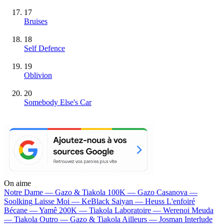
17
Bruises
18
Self Defence
19
Oblivion
20
Somebody Else's Car
On aime
Notre Dame —
Gazo & Tiakola
100K —
Gazo
Casanova —
Soolking
Laisse Moi —
KeBlack
Saiyan —
Heuss L'enfoiré
Bécane —
Yamê
200K —
Tiakola
Laboratoire —
Werenoi
Meuda
—
Tiakola
Outro —
Gazo & Tiakola
Ailleurs —
Josman
Interlude