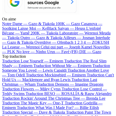
On aime
Notre Dame —
Gazo & Tiakola
100K —
Gazo
Casanova —
Soolking
Laisse Moi —
KeBlack
Saiyan —
Heuss L'enfoiré
Bécane —
Yamê
200K —
Tiakola
Laboratoire —
Werenoi
Meuda
—
Tiakola
Outro —
Gazo & Tiakola
Ailleurs —
Josman
Interlude
—
Gazo & Tiakola
Overdrive —
Ofenbach
1 2 3 4 —
ZOKUSH
La League —
Werenoi
Celui qui part —
Joseph Kamel
Nouvelles
—
PLK
No love —
Ninho
Urus —
Favé (FR)
DIE —
Gazo
Top traduction
Traduction Lose Yourself —
Eminem
Traduction The Real Slim
Shady —
Eminem
Traduction Without Me —
Eminem
Traduction
Someone You Loved —
Lewis Capaldi
Traduction Another Love
—
Tom Odell
Traduction Mockingbird —
Eminem
Traduction Can't
Hold Us —
Macklemore and Ryan Lewis
Traduction Last
Christmas —
Wham
Traduction Demons —
Imagine Dragons
Traduction Flowers —
Miley Cyrus
Traduction Lose Control —
Teddy Swims
Traduction BESO —
ROSALÍA & Rauw Alejandro
Traduction Rockin' Around The Christmas Tree —
Brenda Lee
Traduction The Magic Key —
One-T
Traduction Godzilla —
Eminem
Traduction What Was I Made For? —
Billie Eilish
Traduction Special —
Dave & Tiakola
Traduction Paint The Town