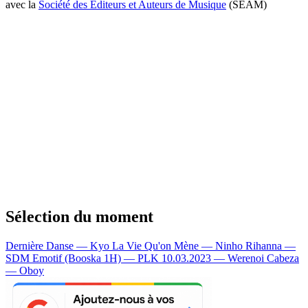
avec la
Société des Editeurs et Auteurs de Musique
(SEAM)
Sélection du moment
Dernière Danse — Kyo
La Vie Qu'on Mène — Ninho
Rihanna —
SDM
Emotif (Booska 1H) — PLK
10.03.2023 — Werenoi
Cabeza
— Oboy