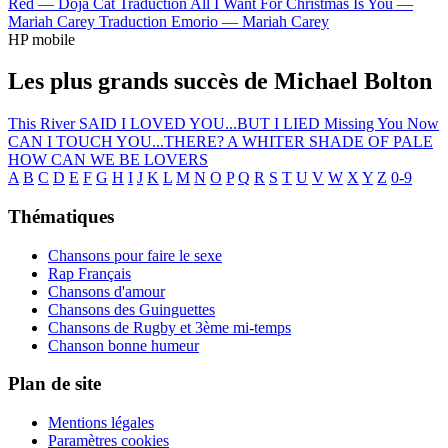
Red —
Doja Cat
Traduction All I Want For Christmas Is You —
Mariah Carey
Traduction Emorio —
Mariah Carey
HP mobile
Les plus grands succès de Michael Bolton
This River
SAID I LOVED YOU...BUT I LIED
Missing You Now
CAN I TOUCH YOU...THERE?
A WHITER SHADE OF PALE
HOW CAN WE BE LOVERS
A
B
C
D
E
F
G
H
I
J
K
L
M
N
O
P
Q
R
S
T
U
V
W
X
Y
Z
0-9
Thématiques
Chansons pour faire le sexe
Rap Français
Chansons d'amour
Chansons des Guinguettes
Chansons de Rugby et 3ème mi-temps
Chanson bonne humeur
Plan de site
Mentions légales
Paramètres cookies