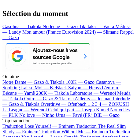
Sélection du moment
Gasolina — Tiakola
No lèche — Gazo
Tiki taka — Vacra
Médusa
— Landy
Mon amour (France Eurovision 2024) — Slimane
Rappel
— Gazo
On aime
Notre Dame —
Gazo & Tiakola
100K —
Gazo
Casanova —
Soolking
Laisse Moi —
KeBlack
Saiyan —
Heuss L'enfoiré
Bécane —
Yamê
200K —
Tiakola
Laboratoire —
Werenoi
Meuda
—
Tiakola
Outro —
Gazo & Tiakola
Ailleurs —
Josman
Interlude
—
Gazo & Tiakola
Overdrive —
Ofenbach
1 2 3 4 —
ZOKUSH
La League —
Werenoi
Celui qui part —
Joseph Kamel
Nouvelles
—
PLK
No love —
Ninho
Urus —
Favé (FR)
DIE —
Gazo
Top traduction
Traduction Lose Yourself —
Eminem
Traduction The Real Slim
Shady —
Eminem
Traduction Without Me —
Eminem
Traduction