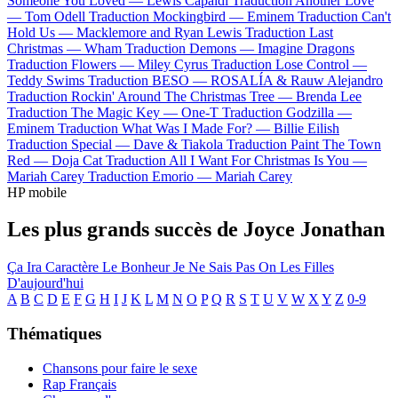
Someone You Loved —
Lewis Capaldi
Traduction Another Love
—
Tom Odell
Traduction Mockingbird —
Eminem
Traduction Can't
Hold Us —
Macklemore and Ryan Lewis
Traduction Last
Christmas —
Wham
Traduction Demons —
Imagine Dragons
Traduction Flowers —
Miley Cyrus
Traduction Lose Control —
Teddy Swims
Traduction BESO —
ROSALÍA & Rauw Alejandro
Traduction Rockin' Around The Christmas Tree —
Brenda Lee
Traduction The Magic Key —
One-T
Traduction Godzilla —
Eminem
Traduction What Was I Made For? —
Billie Eilish
Traduction Special —
Dave & Tiakola
Traduction Paint The Town
Red —
Doja Cat
Traduction All I Want For Christmas Is You —
Mariah Carey
Traduction Emorio —
Mariah Carey
HP mobile
Les plus grands succès de Joyce Jonathan
Ça Ira
Caractère
Le Bonheur
Je Ne Sais Pas
On
Les Filles
D'aujourd'hui
A
B
C
D
E
F
G
H
I
J
K
L
M
N
O
P
Q
R
S
T
U
V
W
X
Y
Z
0-9
Thématiques
Chansons pour faire le sexe
Rap Français