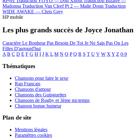
Reyez
Traduction YOYO —
Don Xhoni
Traduction Bizarre —
Madonna
Traduction Van Cleef Pt 2 —
Malie Donn
Traduction
WIDE AWAKE —
Chris Grey
HP mobile
Les plus grands succès de Joyce Jonathan
Caractère
Le Bonheur
Pas Besoin De Toi
Je Ne Sais Pas
On
Les
Filles D'aujourd'hui
A
B
C
D
E
F
G
H
I
J
K
L
M
N
O
P
Q
R
S
T
U
V
W
X
Y
Z
0-9
Thématiques
Chansons pour faire le sexe
Rap Français
Chansons d'amour
Chansons des Guinguettes
Chansons de Rugby et 3ème mi-temps
Chanson bonne humeur
Plan de site
Mentions légales
Paramètres cookies