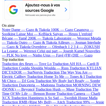
On aime
Notre Dame —
Gazo & Tiakola
100K —
Gazo
Casanova —
Soolking
Laisse Moi —
KeBlack
Saiyan —
Heuss L'enfoiré
Bécane —
Yamê
200K —
Tiakola
Laboratoire —
Werenoi
Meuda
—
Tiakola
Outro —
Gazo & Tiakola
Ailleurs —
Josman
Interlude
—
Gazo & Tiakola
Overdrive —
Ofenbach
1 2 3 4 —
ZOKUSH
La League —
Werenoi
Celui qui part —
Joseph Kamel
Nouvelles
—
PLK
No love —
Ninho
Urus —
Favé (FR)
DIE —
Gazo
Top traduction
Traduction des fleurs —
Tove Lo
Traduction AH HA —
Cardi B
Traduction Coulda Shoulda Woulda —
Russ
Traduction KYLIAN
DICTADOR —
SurNervis
Traduction The Way You Are —
Electric Callboy
Traduction Home To Me —
Tones & I
Traduction
Mi Chico —
DJ Goja
Traduction My Body Isn't Ready —
Sombr
Traduction Danceteria —
Madonna
Traduction MORNING DEW
(DONK) —
Beyoncé
Traduction Hush —
Muse
Traduction The
Time Of My Life —
Benson Boone
Traduction Camera —
Charli
XCX
Traduction Happiness is So Sad —
Swedish House Mafia
Traduction RMB (Ring My Bell) —
Aitch
Traduction 99% —
Jessie