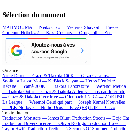
Sélection du moment
MAHMOUMA — Niaks
Ciao — Werenoi
Shavkat — Freeze
Corleone
Hrtbrk #2 — Kaza
Cosmos — Oboy
Joli — Zed
On aime
Notre Dame —
Gazo & Tiakola
100K —
Gazo
Casanova —
Soolking
Laisse Moi —
KeBlack
Saiyan —
Heuss L'enfoiré
Bécane —
Yamê
200K —
Tiakola
Laboratoire —
Werenoi
Meuda
—
Tiakola
Outro —
Gazo & Tiakola
Ailleurs —
Josman
Interlude
—
Gazo & Tiakola
Overdrive —
Ofenbach
1 2 3 4 —
ZOKUSH
La League —
Werenoi
Celui qui part —
Joseph Kamel
Nouvelles
—
PLK
No love —
Ninho
Urus —
Favé (FR)
DIE —
Gazo
Top traduction
Traduction Monsters —
James Blunt
Traduction Streets —
Doja Cat
Traduction Drivers license —
Olivia Rodrigo
Traduction Lover —
Taylor Swift
Traduction Teeth —
5 Seconds Of Summer
Traduction