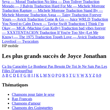
Seya —
Morad
Traduction No Idea —
Don Toliver
Traduction
Morado —
J Balvin
Traduction Hard For Me —
Michele Morrone
Traduction Rapture —
Michele Morrone
Traduction Stand By —
Michele Morrone
Traduction Agua —
Tainy
Traduction Forever
Yours —
Avicii
Traduction Come & Go —
Juice WRLD
Traduction
You Need to Calm Down —
Taylor Swift
Traduction I Think I’m
Okay —
MGK (Machine Gun Kelly)
Traduction bad vibes forever
—
XXXTENTACION
Traduction If You're Too Shy (Let Me
Know) —
The 1975
Traduction Tough Love —
Avicii
Traduction
Lovefool —
Twocolors
HP mobile
Les plus grands succès de Joyce Jonathan
Ça Ira
Caractère
Le Bonheur
Pas Besoin De Toi
Je Ne Sais Pas
Les
Filles D'aujourd'hui
A
B
C
D
E
F
G
H
I
J
K
L
M
N
O
P
Q
R
S
T
U
V
W
X
Y
Z
0-9
Thématiques
Chansons pour faire le sexe
Rap Français
Chansons d'amour
Chansons des Guinguettes