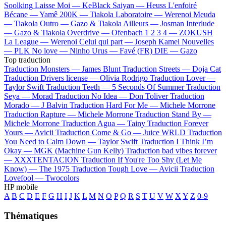
Soolking
Laisse Moi —
KeBlack
Saiyan —
Heuss L'enfoiré
Bécane —
Yamê
200K —
Tiakola
Laboratoire —
Werenoi
Meuda
—
Tiakola
Outro —
Gazo & Tiakola
Ailleurs —
Josman
Interlude
—
Gazo & Tiakola
Overdrive —
Ofenbach
1 2 3 4 —
ZOKUSH
La League —
Werenoi
Celui qui part —
Joseph Kamel
Nouvelles
—
PLK
No love —
Ninho
Urus —
Favé (FR)
DIE —
Gazo
Top traduction
Traduction Monsters —
James Blunt
Traduction Streets —
Doja Cat
Traduction Drivers license —
Olivia Rodrigo
Traduction Lover —
Taylor Swift
Traduction Teeth —
5 Seconds Of Summer
Traduction
Seya —
Morad
Traduction No Idea —
Don Toliver
Traduction
Morado —
J Balvin
Traduction Hard For Me —
Michele Morrone
Traduction Rapture —
Michele Morrone
Traduction Stand By —
Michele Morrone
Traduction Agua —
Tainy
Traduction Forever
Yours —
Avicii
Traduction Come & Go —
Juice WRLD
Traduction
You Need to Calm Down —
Taylor Swift
Traduction I Think I’m
Okay —
MGK (Machine Gun Kelly)
Traduction bad vibes forever
—
XXXTENTACION
Traduction If You're Too Shy (Let Me
Know) —
The 1975
Traduction Tough Love —
Avicii
Traduction
Lovefool —
Twocolors
HP mobile
A
B
C
D
E
F
G
H
I
J
K
L
M
N
O
P
Q
R
S
T
U
V
W
X
Y
Z
0-9
Thématiques