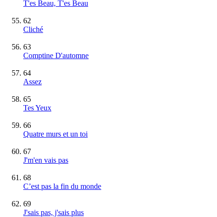
T'es Beau, T'es Beau
62
Cliché
63
Comptine D'automne
64
Assez
65
Tes Yeux
66
Quatre murs et un toi
67
J'm'en vais pas
68
C’est pas la fin du monde
69
J'sais pas, j'sais plus