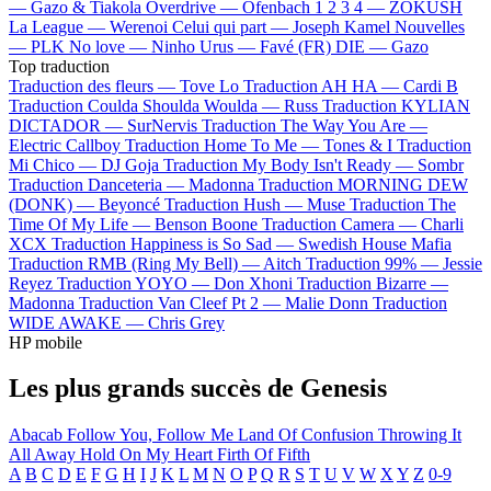
—
Gazo & Tiakola
Overdrive —
Ofenbach
1 2 3 4 —
ZOKUSH
La League —
Werenoi
Celui qui part —
Joseph Kamel
Nouvelles
—
PLK
No love —
Ninho
Urus —
Favé (FR)
DIE —
Gazo
Top traduction
Traduction des fleurs —
Tove Lo
Traduction AH HA —
Cardi B
Traduction Coulda Shoulda Woulda —
Russ
Traduction KYLIAN
DICTADOR —
SurNervis
Traduction The Way You Are —
Electric Callboy
Traduction Home To Me —
Tones & I
Traduction
Mi Chico —
DJ Goja
Traduction My Body Isn't Ready —
Sombr
Traduction Danceteria —
Madonna
Traduction MORNING DEW
(DONK) —
Beyoncé
Traduction Hush —
Muse
Traduction The
Time Of My Life —
Benson Boone
Traduction Camera —
Charli
XCX
Traduction Happiness is So Sad —
Swedish House Mafia
Traduction RMB (Ring My Bell) —
Aitch
Traduction 99% —
Jessie
Reyez
Traduction YOYO —
Don Xhoni
Traduction Bizarre —
Madonna
Traduction Van Cleef Pt 2 —
Malie Donn
Traduction
WIDE AWAKE —
Chris Grey
HP mobile
Les plus grands succès de Genesis
Abacab
Follow You, Follow Me
Land Of Confusion
Throwing It
All Away
Hold On My Heart
Firth Of Fifth
A
B
C
D
E
F
G
H
I
J
K
L
M
N
O
P
Q
R
S
T
U
V
W
X
Y
Z
0-9