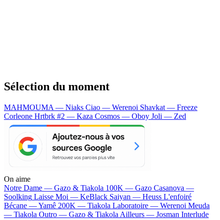
Sélection du moment
MAHMOUMA — Niaks
Ciao — Werenoi
Shavkat — Freeze
Corleone
Hrtbrk #2 — Kaza
Cosmos — Oboy
Joli — Zed
On aime
Notre Dame —
Gazo & Tiakola
100K —
Gazo
Casanova —
Soolking
Laisse Moi —
KeBlack
Saiyan —
Heuss L'enfoiré
Bécane —
Yamê
200K —
Tiakola
Laboratoire —
Werenoi
Meuda
—
Tiakola
Outro —
Gazo & Tiakola
Ailleurs —
Josman
Interlude