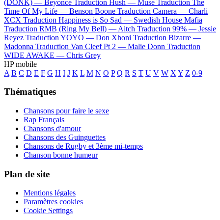
(DONK) —
Beyoncé
Traduction Hush —
Muse
Traduction The
Time Of My Life —
Benson Boone
Traduction Camera —
Charli
XCX
Traduction Happiness is So Sad —
Swedish House Mafia
Traduction RMB (Ring My Bell) —
Aitch
Traduction 99% —
Jessie
Reyez
Traduction YOYO —
Don Xhoni
Traduction Bizarre —
Madonna
Traduction Van Cleef Pt 2 —
Malie Donn
Traduction
WIDE AWAKE —
Chris Grey
HP mobile
A
B
C
D
E
F
G
H
I
J
K
L
M
N
O
P
Q
R
S
T
U
V
W
X
Y
Z
0-9
Thématiques
Chansons pour faire le sexe
Rap Français
Chansons d'amour
Chansons des Guinguettes
Chansons de Rugby et 3ème mi-temps
Chanson bonne humeur
Plan de site
Mentions légales
Paramètres cookies
Cookie Settings