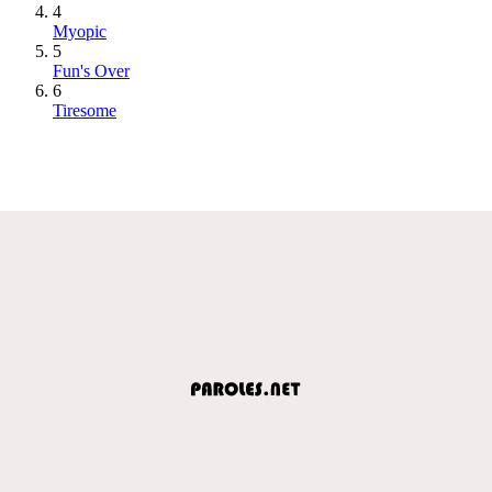
4
Myopic
5
Fun's Over
6
Tiresome