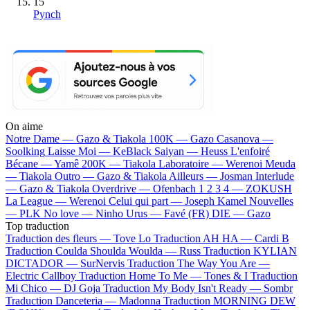
15
Pynch
On aime
Notre Dame —
Gazo & Tiakola
100K —
Gazo
Casanova —
Soolking
Laisse Moi —
KeBlack
Saiyan —
Heuss L'enfoiré
Bécane —
Yamê
200K —
Tiakola
Laboratoire —
Werenoi
Meuda
—
Tiakola
Outro —
Gazo & Tiakola
Ailleurs —
Josman
Interlude
—
Gazo & Tiakola
Overdrive —
Ofenbach
1 2 3 4 —
ZOKUSH
La League —
Werenoi
Celui qui part —
Joseph Kamel
Nouvelles
—
PLK
No love —
Ninho
Urus —
Favé (FR)
DIE —
Gazo
Top traduction
Traduction des fleurs —
Tove Lo
Traduction AH HA —
Cardi B
Traduction Coulda Shoulda Woulda —
Russ
Traduction KYLIAN
DICTADOR —
SurNervis
Traduction The Way You Are —
Electric Callboy
Traduction Home To Me —
Tones & I
Traduction
Mi Chico —
DJ Goja
Traduction My Body Isn't Ready —
Sombr
Traduction Danceteria —
Madonna
Traduction MORNING DEW