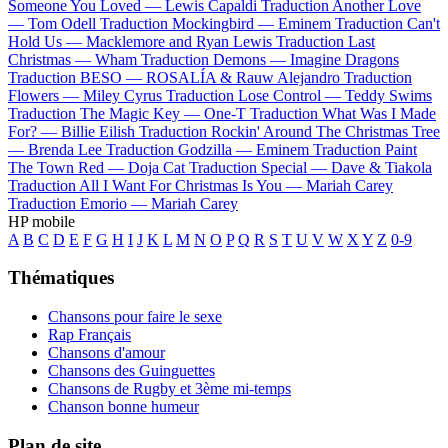
Someone You Loved —
Lewis Capaldi
Traduction Another Love
—
Tom Odell
Traduction Mockingbird —
Eminem
Traduction Can't
Hold Us —
Macklemore and Ryan Lewis
Traduction Last
Christmas —
Wham
Traduction Demons —
Imagine Dragons
Traduction BESO —
ROSALÍA & Rauw Alejandro
Traduction
Flowers —
Miley Cyrus
Traduction Lose Control —
Teddy Swims
Traduction The Magic Key —
One-T
Traduction What Was I Made
For? —
Billie Eilish
Traduction Rockin' Around The Christmas Tree
—
Brenda Lee
Traduction Godzilla —
Eminem
Traduction Paint
The Town Red —
Doja Cat
Traduction Special —
Dave & Tiakola
Traduction All I Want For Christmas Is You —
Mariah Carey
Traduction Emorio —
Mariah Carey
HP mobile
A
B
C
D
E
F
G
H
I
J
K
L
M
N
O
P
Q
R
S
T
U
V
W
X
Y
Z
0-9
Thématiques
Chansons pour faire le sexe
Rap Français
Chansons d'amour
Chansons des Guinguettes
Chansons de Rugby et 3ème mi-temps
Chanson bonne humeur
Plan de site