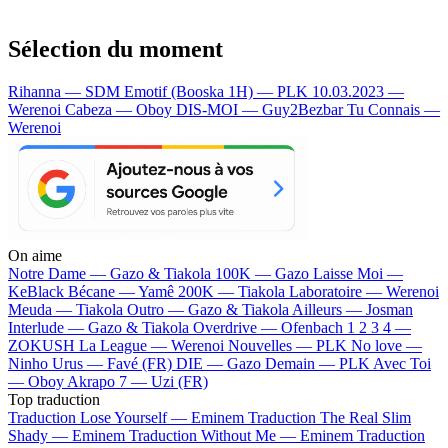
Sélection du moment
Rihanna — SDM
Emotif (Booska 1H) — PLK
10.03.2023 —
Werenoi
Cabeza — Oboy
DIS-MOI — Guy2Bezbar
Tu Connais —
Werenoi
On aime
Notre Dame —
Gazo & Tiakola
100K —
Gazo
Laisse Moi —
KeBlack
Bécane —
Yamê
200K —
Tiakola
Laboratoire —
Werenoi
Meuda —
Tiakola
Outro —
Gazo & Tiakola
Ailleurs —
Josman
Interlude —
Gazo & Tiakola
Overdrive —
Ofenbach
1 2 3 4 —
ZOKUSH
La League —
Werenoi
Nouvelles —
PLK
No love —
Ninho
Urus —
Favé (FR)
DIE —
Gazo
Demain —
PLK
Avec Toi
—
Oboy
Akrapo 7 —
Uzi (FR)
Top traduction
Traduction Lose Yourself —
Eminem
Traduction The Real Slim
Shady —
Eminem
Traduction Without Me —
Eminem
Traduction