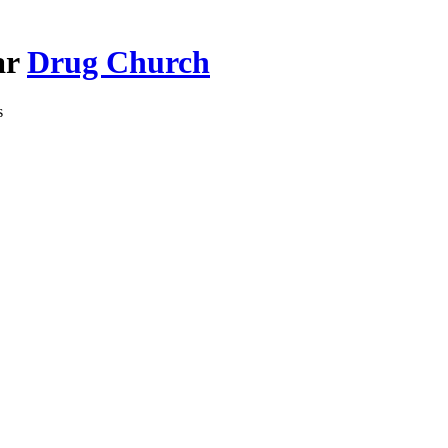
ar
Drug Church
s