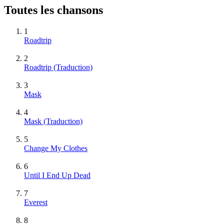
Toutes les chansons
1
Roadtrip
2
Roadtrip (Traduction)
3
Mask
4
Mask (Traduction)
5
Change My Clothes
6
Until I End Up Dead
7
Everest
8