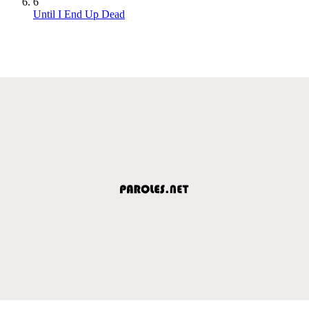
6
Until I End Up Dead