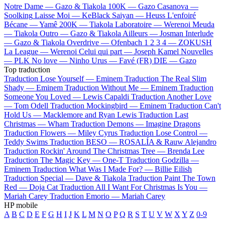
Notre Dame —
Gazo & Tiakola
100K —
Gazo
Casanova —
Soolking
Laisse Moi —
KeBlack
Saiyan —
Heuss L'enfoiré
Bécane —
Yamê
200K —
Tiakola
Laboratoire —
Werenoi
Meuda
—
Tiakola
Outro —
Gazo & Tiakola
Ailleurs —
Josman
Interlude
—
Gazo & Tiakola
Overdrive —
Ofenbach
1 2 3 4 —
ZOKUSH
La League —
Werenoi
Celui qui part —
Joseph Kamel
Nouvelles
—
PLK
No love —
Ninho
Urus —
Favé (FR)
DIE —
Gazo
Top traduction
Traduction Lose Yourself —
Eminem
Traduction The Real Slim
Shady —
Eminem
Traduction Without Me —
Eminem
Traduction
Someone You Loved —
Lewis Capaldi
Traduction Another Love
—
Tom Odell
Traduction Mockingbird —
Eminem
Traduction Can't
Hold Us —
Macklemore and Ryan Lewis
Traduction Last
Christmas —
Wham
Traduction Demons —
Imagine Dragons
Traduction Flowers —
Miley Cyrus
Traduction Lose Control —
Teddy Swims
Traduction BESO —
ROSALÍA & Rauw Alejandro
Traduction Rockin' Around The Christmas Tree —
Brenda Lee
Traduction The Magic Key —
One-T
Traduction Godzilla —
Eminem
Traduction What Was I Made For? —
Billie Eilish
Traduction Special —
Dave & Tiakola
Traduction Paint The Town
Red —
Doja Cat
Traduction All I Want For Christmas Is You —
Mariah Carey
Traduction Emorio —
Mariah Carey
HP mobile
A
B
C
D
E
F
G
H
I
J
K
L
M
N
O
P
Q
R
S
T
U
V
W
X
Y
Z
0-9