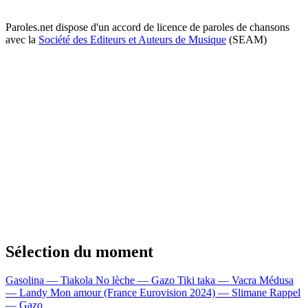
Paroles.net dispose d'un accord de licence de paroles de chansons
avec la
Société des Editeurs et Auteurs de Musique
(SEAM)
Sélection du moment
Gasolina — Tiakola
No lèche — Gazo
Tiki taka — Vacra
Médusa
— Landy
Mon amour (France Eurovision 2024) — Slimane
Rappel
— Gazo