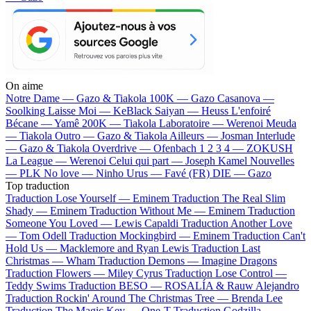
On aime
Notre Dame —
Gazo & Tiakola
100K —
Gazo
Casanova —
Soolking
Laisse Moi —
KeBlack
Saiyan —
Heuss L'enfoiré
Bécane —
Yamê
200K —
Tiakola
Laboratoire —
Werenoi
Meuda
—
Tiakola
Outro —
Gazo & Tiakola
Ailleurs —
Josman
Interlude
—
Gazo & Tiakola
Overdrive —
Ofenbach
1 2 3 4 —
ZOKUSH
La League —
Werenoi
Celui qui part —
Joseph Kamel
Nouvelles
—
PLK
No love —
Ninho
Urus —
Favé (FR)
DIE —
Gazo
Top traduction
Traduction Lose Yourself —
Eminem
Traduction The Real Slim
Shady —
Eminem
Traduction Without Me —
Eminem
Traduction
Someone You Loved —
Lewis Capaldi
Traduction Another Love
—
Tom Odell
Traduction Mockingbird —
Eminem
Traduction Can't
Hold Us —
Macklemore and Ryan Lewis
Traduction Last
Christmas —
Wham
Traduction Demons —
Imagine Dragons
Traduction Flowers —
Miley Cyrus
Traduction Lose Control —
Teddy Swims
Traduction BESO —
ROSALÍA & Rauw Alejandro
Traduction Rockin' Around The Christmas Tree —
Brenda Lee
Traduction The Magic Key —
One-T
Traduction Godzilla —