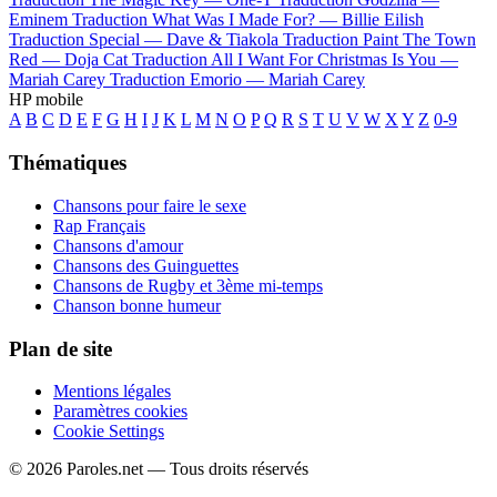
Eminem
Traduction What Was I Made For? —
Billie Eilish
Traduction Special —
Dave & Tiakola
Traduction Paint The Town
Red —
Doja Cat
Traduction All I Want For Christmas Is You —
Mariah Carey
Traduction Emorio —
Mariah Carey
HP mobile
A
B
C
D
E
F
G
H
I
J
K
L
M
N
O
P
Q
R
S
T
U
V
W
X
Y
Z
0-9
Thématiques
Chansons pour faire le sexe
Rap Français
Chansons d'amour
Chansons des Guinguettes
Chansons de Rugby et 3ème mi-temps
Chanson bonne humeur
Plan de site
Mentions légales
Paramètres cookies
Cookie Settings
© 2026 Paroles.net — Tous droits réservés