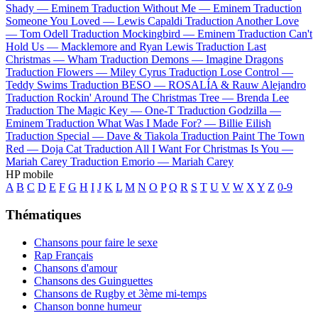
Shady —
Eminem
Traduction Without Me —
Eminem
Traduction
Someone You Loved —
Lewis Capaldi
Traduction Another Love
—
Tom Odell
Traduction Mockingbird —
Eminem
Traduction Can't
Hold Us —
Macklemore and Ryan Lewis
Traduction Last
Christmas —
Wham
Traduction Demons —
Imagine Dragons
Traduction Flowers —
Miley Cyrus
Traduction Lose Control —
Teddy Swims
Traduction BESO —
ROSALÍA & Rauw Alejandro
Traduction Rockin' Around The Christmas Tree —
Brenda Lee
Traduction The Magic Key —
One-T
Traduction Godzilla —
Eminem
Traduction What Was I Made For? —
Billie Eilish
Traduction Special —
Dave & Tiakola
Traduction Paint The Town
Red —
Doja Cat
Traduction All I Want For Christmas Is You —
Mariah Carey
Traduction Emorio —
Mariah Carey
HP mobile
A
B
C
D
E
F
G
H
I
J
K
L
M
N
O
P
Q
R
S
T
U
V
W
X
Y
Z
0-9
Thématiques
Chansons pour faire le sexe
Rap Français
Chansons d'amour
Chansons des Guinguettes
Chansons de Rugby et 3ème mi-temps
Chanson bonne humeur