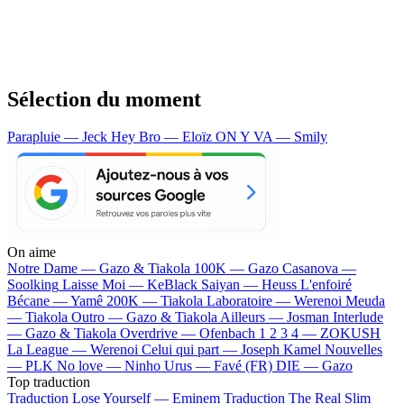
Sélection du moment
Parapluie — Jeck
Hey Bro — Eloïz
ON Y VA — Smily
On aime
Notre Dame —
Gazo & Tiakola
100K —
Gazo
Casanova —
Soolking
Laisse Moi —
KeBlack
Saiyan —
Heuss L'enfoiré
Bécane —
Yamê
200K —
Tiakola
Laboratoire —
Werenoi
Meuda
—
Tiakola
Outro —
Gazo & Tiakola
Ailleurs —
Josman
Interlude
—
Gazo & Tiakola
Overdrive —
Ofenbach
1 2 3 4 —
ZOKUSH
La League —
Werenoi
Celui qui part —
Joseph Kamel
Nouvelles
—
PLK
No love —
Ninho
Urus —
Favé (FR)
DIE —
Gazo
Top traduction
Traduction Lose Yourself —
Eminem
Traduction The Real Slim