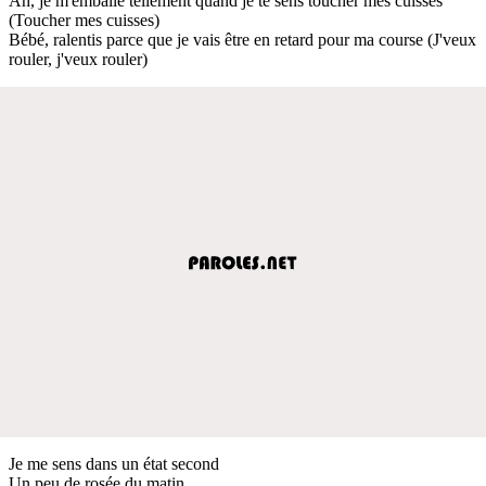
Ah, je m'emballe tellement quand je te sens toucher mes cuisses
(Toucher mes cuisses)
Bébé, ralentis parce que je vais être en retard pour ma course (J'veux
rouler, j'veux rouler)
Je me sens dans un état second
Un peu de rosée du matin