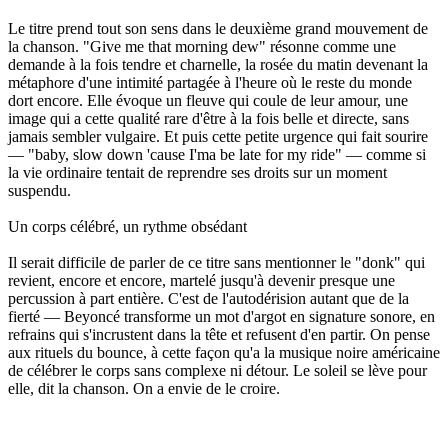
Le titre prend tout son sens dans le deuxième grand mouvement de
la chanson. "Give me that morning dew" résonne comme une
demande à la fois tendre et charnelle, la rosée du matin devenant la
métaphore d'une intimité partagée à l'heure où le reste du monde
dort encore. Elle évoque un fleuve qui coule de leur amour, une
image qui a cette qualité rare d'être à la fois belle et directe, sans
jamais sembler vulgaire. Et puis cette petite urgence qui fait sourire
— "baby, slow down 'cause I'ma be late for my ride" — comme si
la vie ordinaire tentait de reprendre ses droits sur un moment
suspendu.
Un corps célébré, un rythme obsédant
Il serait difficile de parler de ce titre sans mentionner le "donk" qui
revient, encore et encore, martelé jusqu'à devenir presque une
percussion à part entière. C'est de l'autodérision autant que de la
fierté — Beyoncé transforme un mot d'argot en signature sonore, en
refrains qui s'incrustent dans la tête et refusent d'en partir. On pense
aux rituels du bounce, à cette façon qu'a la musique noire américaine
de célébrer le corps sans complexe ni détour. Le soleil se lève pour
elle, dit la chanson. On a envie de le croire.