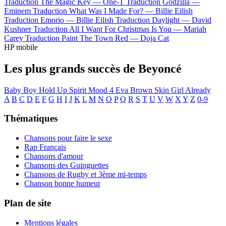
Traduction The Magic Key —
One-T
Traduction Godzilla —
Eminem
Traduction What Was I Made For? —
Billie Eilish
Traduction Emorio —
Billie Eilish
Traduction Daylight —
David
Kushner
Traduction All I Want For Christmas Is You —
Mariah
Carey
Traduction Paint The Town Red —
Doja Cat
HP mobile
Les plus grands succès de Beyoncé
Baby Boy
Hold Up
Spirit
Mood 4 Eva
Brown Skin Girl
Already
A
B
C
D
E
F
G
H
I
J
K
L
M
N
O
P
Q
R
S
T
U
V
W
X
Y
Z
0-9
Thématiques
Chansons pour faire le sexe
Rap Français
Chansons d'amour
Chansons des Guinguettes
Chansons de Rugby et 3ème mi-temps
Chanson bonne humeur
Plan de site
Mentions légales