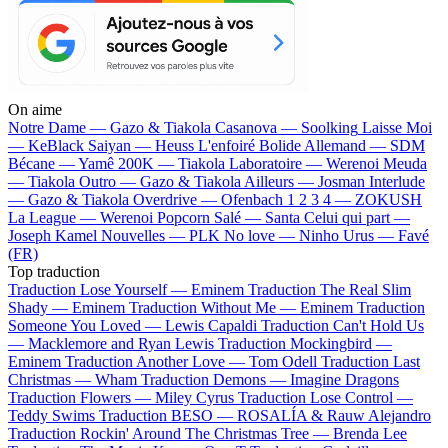
On aime
Notre Dame —
Gazo & Tiakola
Casanova —
Soolking
Laisse Moi
—
KeBlack
Saiyan —
Heuss L'enfoiré
Bolide Allemand —
SDM
Bécane —
Yamê
200K —
Tiakola
Laboratoire —
Werenoi
Meuda
—
Tiakola
Outro —
Gazo & Tiakola
Ailleurs —
Josman
Interlude
—
Gazo & Tiakola
Overdrive —
Ofenbach
1 2 3 4 —
ZOKUSH
La League —
Werenoi
Popcorn Salé —
Santa
Celui qui part —
Joseph Kamel
Nouvelles —
PLK
No love —
Ninho
Urus —
Favé
(FR)
Top traduction
Traduction Lose Yourself —
Eminem
Traduction The Real Slim
Shady —
Eminem
Traduction Without Me —
Eminem
Traduction
Someone You Loved —
Lewis Capaldi
Traduction Can't Hold Us
—
Macklemore and Ryan Lewis
Traduction Mockingbird —
Eminem
Traduction Another Love —
Tom Odell
Traduction Last
Christmas —
Wham
Traduction Demons —
Imagine Dragons
Traduction Flowers —
Miley Cyrus
Traduction Lose Control —
Teddy Swims
Traduction BESO —
ROSALÍA & Rauw Alejandro
Traduction Rockin' Around The Christmas Tree —
Brenda Lee