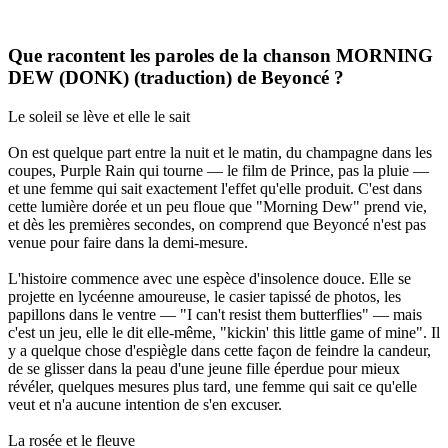
Que racontent les paroles de la chanson MORNING
DEW (DONK) (traduction) de Beyoncé ?
Le soleil se lève et elle le sait
On est quelque part entre la nuit et le matin, du champagne dans les
coupes, Purple Rain qui tourne — le film de Prince, pas la pluie —
et une femme qui sait exactement l'effet qu'elle produit. C'est dans
cette lumière dorée et un peu floue que "Morning Dew" prend vie,
et dès les premières secondes, on comprend que Beyoncé n'est pas
venue pour faire dans la demi-mesure.
L'histoire commence avec une espèce d'insolence douce. Elle se
projette en lycéenne amoureuse, le casier tapissé de photos, les
papillons dans le ventre — "I can't resist them butterflies" — mais
c'est un jeu, elle le dit elle-même, "kickin' this little game of mine". Il
y a quelque chose d'espiègle dans cette façon de feindre la candeur,
de se glisser dans la peau d'une jeune fille éperdue pour mieux
révéler, quelques mesures plus tard, une femme qui sait ce qu'elle
veut et n'a aucune intention de s'en excuser.
La rosée et le fleuve