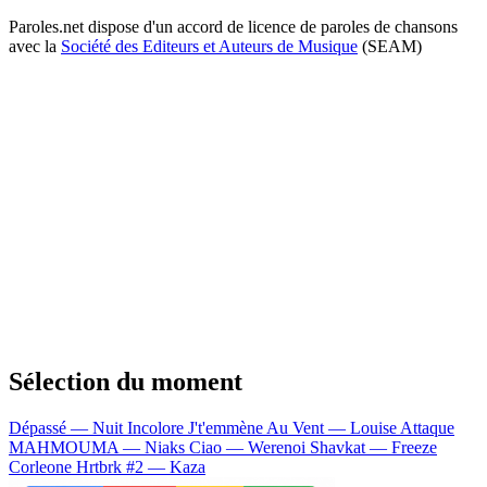
Paroles.net dispose d'un accord de licence de paroles de chansons
avec la
Société des Editeurs et Auteurs de Musique
(SEAM)
Sélection du moment
Dépassé — Nuit Incolore
J't'emmène Au Vent — Louise Attaque
MAHMOUMA — Niaks
Ciao — Werenoi
Shavkat — Freeze
Corleone
Hrtbrk #2 — Kaza