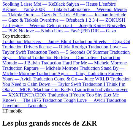
Soolking
Laisse Moi —
KeBlack
Saiyan —
Heuss L'enfoiré
Bécane —
Yamê
200K —
Tiakola
Laboratoire —
Werenoi
Meuda
—
Tiakola
Outro —
Gazo & Tiakola
Ailleurs —
Josman
Interlude
—
Gazo & Tiakola
Overdrive —
Ofenbach
1 2 3 4 —
ZOKUSH
La League —
Werenoi
Celui qui part —
Joseph Kamel
Nouvelles
—
PLK
No love —
Ninho
Urus —
Favé (FR)
DIE —
Gazo
Top traduction
Traduction Monsters —
James Blunt
Traduction Streets —
Doja Cat
Traduction Drivers license —
Olivia Rodrigo
Traduction Lover —
Taylor Swift
Traduction Teeth —
5 Seconds Of Summer
Traduction
Seya —
Morad
Traduction No Idea —
Don Toliver
Traduction
Morado —
J Balvin
Traduction Hard For Me —
Michele Morrone
Traduction Rapture —
Michele Morrone
Traduction Stand By —
Michele Morrone
Traduction Agua —
Tainy
Traduction Forever
Yours —
Avicii
Traduction Come & Go —
Juice WRLD
Traduction
You Need to Calm Down —
Taylor Swift
Traduction I Think I’m
Okay —
MGK (Machine Gun Kelly)
Traduction bad vibes forever
—
XXXTENTACION
Traduction If You're Too Shy (Let Me
Know) —
The 1975
Traduction Tough Love —
Avicii
Traduction
Lovefool —
Twocolors
HP mobile
Les plus grands succès de ZKR