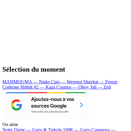
Sélection du moment
MAHMOUMA — Niaks
Ciao — Werenoi
Shavkat — Freeze
Corleone
Hrtbrk #2 — Kaza
Cosmos — Oboy
Joli — Zed
On aime
Notre Dame —
Gazo & Tiakola
100K —
Gazo
Casanova —