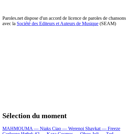
Paroles.net dispose d'un accord de licence de paroles de chansons
avec la
Société des Editeurs et Auteurs de Musique
(SEAM)
Sélection du moment
MAHMOUMA — Niaks
Ciao — Werenoi
Shavkat — Freeze
Corleone
Hrtbrk #2 — Kaza
Cosmos — Oboy
Joli — Zed