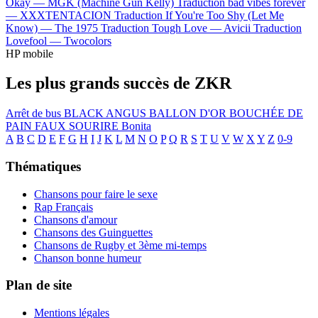
Okay —
MGK (Machine Gun Kelly)
Traduction bad vibes forever
—
XXXTENTACION
Traduction If You're Too Shy (Let Me
Know) —
The 1975
Traduction Tough Love —
Avicii
Traduction
Lovefool —
Twocolors
HP mobile
Les plus grands succès de ZKR
Arrêt de bus
BLACK ANGUS
BALLON D'OR
BOUCHÉE DE
PAIN
FAUX SOURIRE
Bonita
A
B
C
D
E
F
G
H
I
J
K
L
M
N
O
P
Q
R
S
T
U
V
W
X
Y
Z
0-9
Thématiques
Chansons pour faire le sexe
Rap Français
Chansons d'amour
Chansons des Guinguettes
Chansons de Rugby et 3ème mi-temps
Chanson bonne humeur
Plan de site
Mentions légales