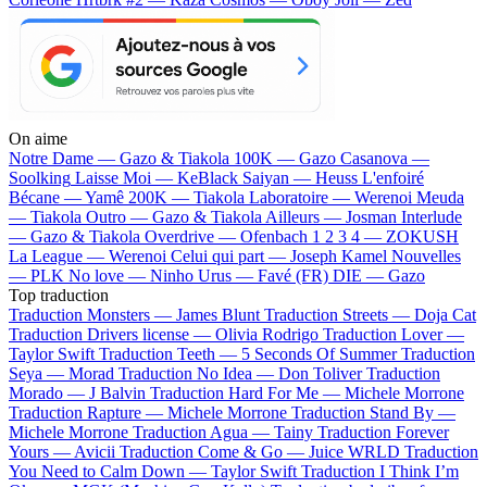
On aime
Notre Dame —
Gazo & Tiakola
100K —
Gazo
Casanova —
Soolking
Laisse Moi —
KeBlack
Saiyan —
Heuss L'enfoiré
Bécane —
Yamê
200K —
Tiakola
Laboratoire —
Werenoi
Meuda
—
Tiakola
Outro —
Gazo & Tiakola
Ailleurs —
Josman
Interlude
—
Gazo & Tiakola
Overdrive —
Ofenbach
1 2 3 4 —
ZOKUSH
La League —
Werenoi
Celui qui part —
Joseph Kamel
Nouvelles
—
PLK
No love —
Ninho
Urus —
Favé (FR)
DIE —
Gazo
Top traduction
Traduction Monsters —
James Blunt
Traduction Streets —
Doja Cat
Traduction Drivers license —
Olivia Rodrigo
Traduction Lover —
Taylor Swift
Traduction Teeth —
5 Seconds Of Summer
Traduction
Seya —
Morad
Traduction No Idea —
Don Toliver
Traduction
Morado —
J Balvin
Traduction Hard For Me —
Michele Morrone
Traduction Rapture —
Michele Morrone
Traduction Stand By —
Michele Morrone
Traduction Agua —
Tainy
Traduction Forever
Yours —
Avicii
Traduction Come & Go —
Juice WRLD
Traduction
You Need to Calm Down —
Taylor Swift
Traduction I Think I’m