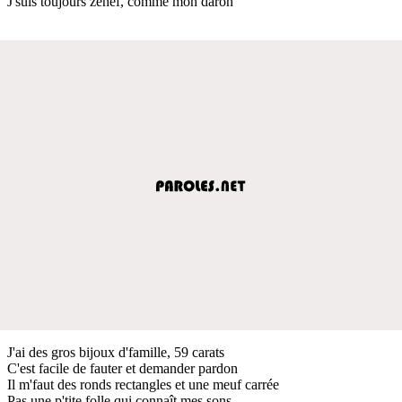
J'suis toujours zehef, comme mon daron
J'ai des gros bijoux d'famille, 59 carats
C'est facile de fauter et demander pardon
Il m'faut des ronds rectangles et une meuf carrée
Pas une p'tite folle qui connaît mes sons