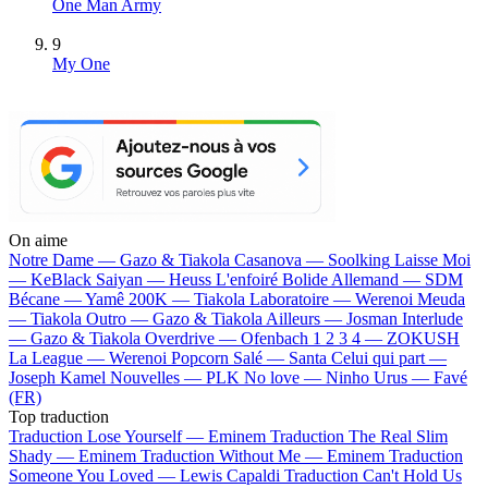
One Man Army
9
My One
On aime
Notre Dame —
Gazo & Tiakola
Casanova —
Soolking
Laisse Moi
—
KeBlack
Saiyan —
Heuss L'enfoiré
Bolide Allemand —
SDM
Bécane —
Yamê
200K —
Tiakola
Laboratoire —
Werenoi
Meuda
—
Tiakola
Outro —
Gazo & Tiakola
Ailleurs —
Josman
Interlude
—
Gazo & Tiakola
Overdrive —
Ofenbach
1 2 3 4 —
ZOKUSH
La League —
Werenoi
Popcorn Salé —
Santa
Celui qui part —
Joseph Kamel
Nouvelles —
PLK
No love —
Ninho
Urus —
Favé
(FR)
Top traduction
Traduction Lose Yourself —
Eminem
Traduction The Real Slim
Shady —
Eminem
Traduction Without Me —
Eminem
Traduction
Someone You Loved —
Lewis Capaldi
Traduction Can't Hold Us