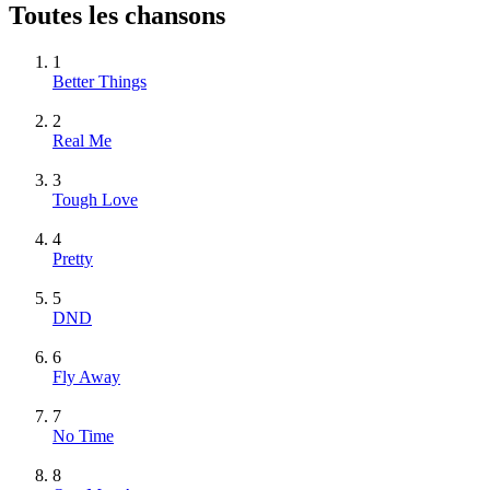
Toutes les chansons
1
Better Things
2
Real Me
3
Tough Love
4
Pretty
5
DND
6
Fly Away
7
No Time
8