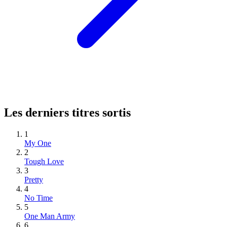
Les derniers titres sortis
1
My One
2
Tough Love
3
Pretty
4
No Time
5
One Man Army
6