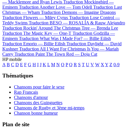
—
Macklemore and Ryan Lewis
Traduction Mockingbird —
Eminem
Traduction Another Love —
Tom Odell
Traduction Last
Christmas —
Wham
Traduction Demons —
Imagine Dragons
Traduction Flowers —
Miley Cyrus
Traduction Lose Control —
Teddy Swims
Traduction BESO —
ROSALÍA & Rauw Alejandro
Traduction Rockin' Around The Christmas Tree —
Brenda Lee
Traduction The Magic Key —
One-T
Traduction Godzilla —
Eminem
Traduction What Was I Made For? —
Billie Eilish
Traduction Emorio —
Billie Eilish
Traduction Daylight —
David
Kushner
Traduction All I Want For Christmas Is You —
Mariah
Carey
Traduction Paint The Town Red —
Doja Cat
HP mobile
A
B
C
D
E
F
G
H
I
J
K
L
M
N
O
P
Q
R
S
T
U
V
W
X
Y
Z
0-9
Thématiques
Chansons pour faire le sexe
Rap Français
Chansons d'amour
Chansons des Guinguettes
Chansons de Rugby et 3ème mi-temps
Chanson bonne humeur
Plan de site