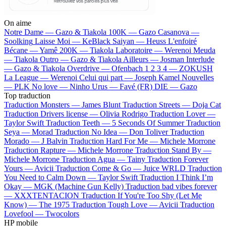
On aime
Notre Dame —
Gazo & Tiakola
100K —
Gazo
Casanova —
Soolking
Laisse Moi —
KeBlack
Saiyan —
Heuss L'enfoiré
Bécane —
Yamê
200K —
Tiakola
Laboratoire —
Werenoi
Meuda
—
Tiakola
Outro —
Gazo & Tiakola
Ailleurs —
Josman
Interlude
—
Gazo & Tiakola
Overdrive —
Ofenbach
1 2 3 4 —
ZOKUSH
La League —
Werenoi
Celui qui part —
Joseph Kamel
Nouvelles
—
PLK
No love —
Ninho
Urus —
Favé (FR)
DIE —
Gazo
Top traduction
Traduction Monsters —
James Blunt
Traduction Streets —
Doja Cat
Traduction Drivers license —
Olivia Rodrigo
Traduction Lover —
Taylor Swift
Traduction Teeth —
5 Seconds Of Summer
Traduction
Seya —
Morad
Traduction No Idea —
Don Toliver
Traduction
Morado —
J Balvin
Traduction Hard For Me —
Michele Morrone
Traduction Rapture —
Michele Morrone
Traduction Stand By —
Michele Morrone
Traduction Agua —
Tainy
Traduction Forever
Yours —
Avicii
Traduction Come & Go —
Juice WRLD
Traduction
You Need to Calm Down —
Taylor Swift
Traduction I Think I’m
Okay —
MGK (Machine Gun Kelly)
Traduction bad vibes forever
—
XXXTENTACION
Traduction If You're Too Shy (Let Me
Know) —
The 1975
Traduction Tough Love —
Avicii
Traduction
Lovefool —
Twocolors
HP mobile