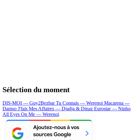
Sélection du moment
DIS-MOI — Guy2Bezbar
Tu Connais — Werenoi
Macarena —
Damso
J'fais Mes Affaires — Djadja & Dinaz
Eurostar — Ninho
All Eyes On Me — Werenoi