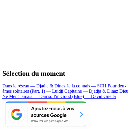
Sélection du moment
Dans le réseau — Djadja & Dinaz
Je la connais — SCH
Pour deux
âmes solitaires (Part. 1) — Luidji
Capitaine — Djadja & Dinaz
Dieu
Ne Ment Jamais — Damso
I'm Good (Blue) — David Guetta