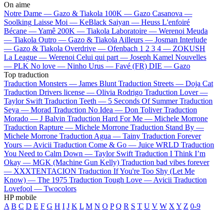
On aime
Notre Dame —
Gazo & Tiakola
100K —
Gazo
Casanova —
Soolking
Laisse Moi —
KeBlack
Saiyan —
Heuss L'enfoiré
Bécane —
Yamê
200K —
Tiakola
Laboratoire —
Werenoi
Meuda
—
Tiakola
Outro —
Gazo & Tiakola
Ailleurs —
Josman
Interlude
—
Gazo & Tiakola
Overdrive —
Ofenbach
1 2 3 4 —
ZOKUSH
La League —
Werenoi
Celui qui part —
Joseph Kamel
Nouvelles
—
PLK
No love —
Ninho
Urus —
Favé (FR)
DIE —
Gazo
Top traduction
Traduction Monsters —
James Blunt
Traduction Streets —
Doja Cat
Traduction Drivers license —
Olivia Rodrigo
Traduction Lover —
Taylor Swift
Traduction Teeth —
5 Seconds Of Summer
Traduction
Seya —
Morad
Traduction No Idea —
Don Toliver
Traduction
Morado —
J Balvin
Traduction Hard For Me —
Michele Morrone
Traduction Rapture —
Michele Morrone
Traduction Stand By —
Michele Morrone
Traduction Agua —
Tainy
Traduction Forever
Yours —
Avicii
Traduction Come & Go —
Juice WRLD
Traduction
You Need to Calm Down —
Taylor Swift
Traduction I Think I’m
Okay —
MGK (Machine Gun Kelly)
Traduction bad vibes forever
—
XXXTENTACION
Traduction If You're Too Shy (Let Me
Know) —
The 1975
Traduction Tough Love —
Avicii
Traduction
Lovefool —
Twocolors
HP mobile
A
B
C
D
E
F
G
H
I
J
K
L
M
N
O
P
Q
R
S
T
U
V
W
X
Y
Z
0-9