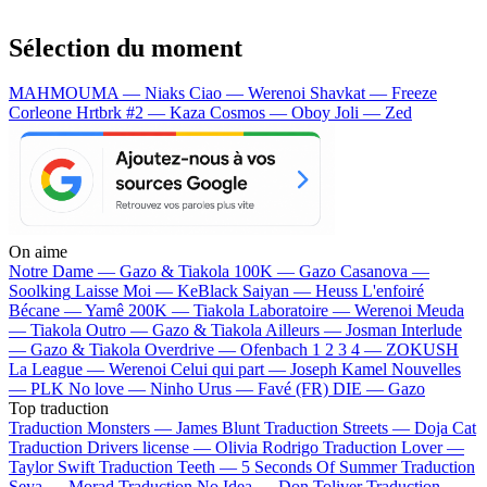
Sélection du moment
MAHMOUMA — Niaks
Ciao — Werenoi
Shavkat — Freeze
Corleone
Hrtbrk #2 — Kaza
Cosmos — Oboy
Joli — Zed
On aime
Notre Dame —
Gazo & Tiakola
100K —
Gazo
Casanova —
Soolking
Laisse Moi —
KeBlack
Saiyan —
Heuss L'enfoiré
Bécane —
Yamê
200K —
Tiakola
Laboratoire —
Werenoi
Meuda
—
Tiakola
Outro —
Gazo & Tiakola
Ailleurs —
Josman
Interlude
—
Gazo & Tiakola
Overdrive —
Ofenbach
1 2 3 4 —
ZOKUSH
La League —
Werenoi
Celui qui part —
Joseph Kamel
Nouvelles
—
PLK
No love —
Ninho
Urus —
Favé (FR)
DIE —
Gazo
Top traduction
Traduction Monsters —
James Blunt
Traduction Streets —
Doja Cat
Traduction Drivers license —
Olivia Rodrigo
Traduction Lover —
Taylor Swift
Traduction Teeth —
5 Seconds Of Summer
Traduction
Seya —
Morad
Traduction No Idea —
Don Toliver
Traduction