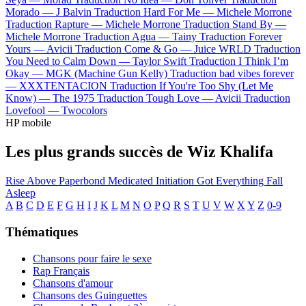
Morado —
J Balvin
Traduction Hard For Me —
Michele Morrone
Traduction Rapture —
Michele Morrone
Traduction Stand By —
Michele Morrone
Traduction Agua —
Tainy
Traduction Forever
Yours —
Avicii
Traduction Come & Go —
Juice WRLD
Traduction
You Need to Calm Down —
Taylor Swift
Traduction I Think I’m
Okay —
MGK (Machine Gun Kelly)
Traduction bad vibes forever
—
XXXTENTACION
Traduction If You're Too Shy (Let Me
Know) —
The 1975
Traduction Tough Love —
Avicii
Traduction
Lovefool —
Twocolors
HP mobile
Les plus grands succès de Wiz Khalifa
Rise Above
Paperbond
Medicated
Initiation
Got Everything
Fall
Asleep
A
B
C
D
E
F
G
H
I
J
K
L
M
N
O
P
Q
R
S
T
U
V
W
X
Y
Z
0-9
Thématiques
Chansons pour faire le sexe
Rap Français
Chansons d'amour
Chansons des Guinguettes