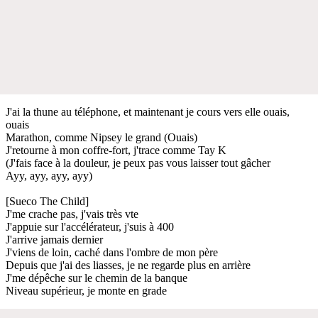
J'ai la thune au téléphone, et maintenant je cours vers elle ouais,
ouais
Marathon, comme Nipsey le grand (Ouais)
J'retourne à mon coffre-fort, j'trace comme Tay K
(J'fais face à la douleur, je peux pas vous laisser tout gâcher
Ayy, ayy, ayy, ayy)
[Sueco The Child]
J'me crache pas, j'vais très vte
J'appuie sur l'accélérateur, j'suis à 400
J'arrive jamais dernier
J'viens de loin, caché dans l'ombre de mon père
Depuis que j'ai des liasses, je ne regarde plus en arrière
J'me dépêche sur le chemin de la banque
Niveau supérieur, je monte en grade