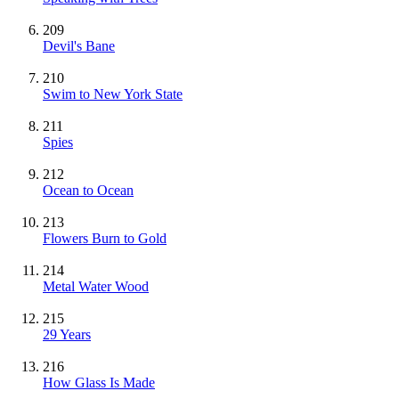
209
Devil's Bane
210
Swim to New York State
211
Spies
212
Ocean to Ocean
213
Flowers Burn to Gold
214
Metal Water Wood
215
29 Years
216
How Glass Is Made