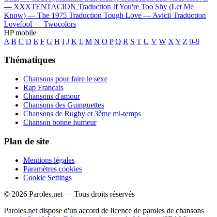
—
XXXTENTACION
Traduction If You're Too Shy (Let Me
Know) —
The 1975
Traduction Tough Love —
Avicii
Traduction
Lovefool —
Twocolors
HP mobile
A
B
C
D
E
F
G
H
I
J
K
L
M
N
O
P
Q
R
S
T
U
V
W
X
Y
Z
0-9
Thématiques
Chansons pour faire le sexe
Rap Français
Chansons d'amour
Chansons des Guinguettes
Chansons de Rugby et 3ème mi-temps
Chanson bonne humeur
Plan de site
Mentions légales
Paramètres cookies
Cookie Settings
© 2026 Paroles.net — Tous droits réservés
Paroles.net dispose d'un accord de licence de paroles de chansons