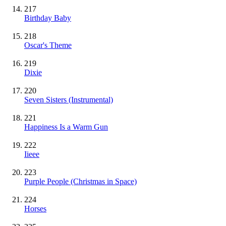
217
Birthday Baby
218
Oscar's Theme
219
Dixie
220
Seven Sisters
(Instrumental)
221
Happiness Is a Warm Gun
222
Iieee
223
Purple People (Christmas in Space)
224
Horses