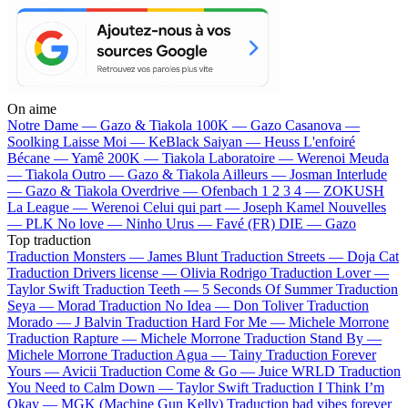
On aime
Notre Dame —
Gazo & Tiakola
100K —
Gazo
Casanova —
Soolking
Laisse Moi —
KeBlack
Saiyan —
Heuss L'enfoiré
Bécane —
Yamê
200K —
Tiakola
Laboratoire —
Werenoi
Meuda
—
Tiakola
Outro —
Gazo & Tiakola
Ailleurs —
Josman
Interlude
—
Gazo & Tiakola
Overdrive —
Ofenbach
1 2 3 4 —
ZOKUSH
La League —
Werenoi
Celui qui part —
Joseph Kamel
Nouvelles
—
PLK
No love —
Ninho
Urus —
Favé (FR)
DIE —
Gazo
Top traduction
Traduction Monsters —
James Blunt
Traduction Streets —
Doja Cat
Traduction Drivers license —
Olivia Rodrigo
Traduction Lover —
Taylor Swift
Traduction Teeth —
5 Seconds Of Summer
Traduction
Seya —
Morad
Traduction No Idea —
Don Toliver
Traduction
Morado —
J Balvin
Traduction Hard For Me —
Michele Morrone
Traduction Rapture —
Michele Morrone
Traduction Stand By —
Michele Morrone
Traduction Agua —
Tainy
Traduction Forever
Yours —
Avicii
Traduction Come & Go —
Juice WRLD
Traduction
You Need to Calm Down —
Taylor Swift
Traduction I Think I’m
Okay —
MGK (Machine Gun Kelly)
Traduction bad vibes forever