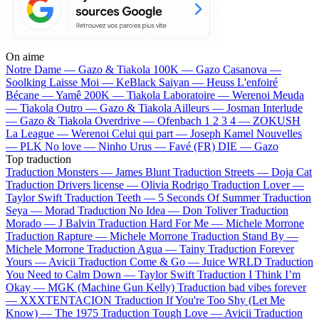
On aime
Notre Dame —
Gazo & Tiakola
100K —
Gazo
Casanova —
Soolking
Laisse Moi —
KeBlack
Saiyan —
Heuss L'enfoiré
Bécane —
Yamê
200K —
Tiakola
Laboratoire —
Werenoi
Meuda
—
Tiakola
Outro —
Gazo & Tiakola
Ailleurs —
Josman
Interlude
—
Gazo & Tiakola
Overdrive —
Ofenbach
1 2 3 4 —
ZOKUSH
La League —
Werenoi
Celui qui part —
Joseph Kamel
Nouvelles
—
PLK
No love —
Ninho
Urus —
Favé (FR)
DIE —
Gazo
Top traduction
Traduction Monsters —
James Blunt
Traduction Streets —
Doja Cat
Traduction Drivers license —
Olivia Rodrigo
Traduction Lover —
Taylor Swift
Traduction Teeth —
5 Seconds Of Summer
Traduction
Seya —
Morad
Traduction No Idea —
Don Toliver
Traduction
Morado —
J Balvin
Traduction Hard For Me —
Michele Morrone
Traduction Rapture —
Michele Morrone
Traduction Stand By —
Michele Morrone
Traduction Agua —
Tainy
Traduction Forever
Yours —
Avicii
Traduction Come & Go —
Juice WRLD
Traduction
You Need to Calm Down —
Taylor Swift
Traduction I Think I’m
Okay —
MGK (Machine Gun Kelly)
Traduction bad vibes forever
—
XXXTENTACION
Traduction If You're Too Shy (Let Me
Know) —
The 1975
Traduction Tough Love —
Avicii
Traduction