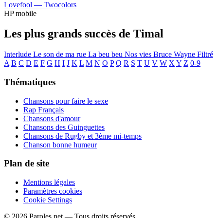
Lovefool —
Twocolors
HP mobile
Les plus grands succès de Timal
Interlude
Le son de ma rue
La beu beu
Nos vies
Bruce Wayne
Filtré
A
B
C
D
E
F
G
H
I
J
K
L
M
N
O
P
Q
R
S
T
U
V
W
X
Y
Z
0-9
Thématiques
Chansons pour faire le sexe
Rap Français
Chansons d'amour
Chansons des Guinguettes
Chansons de Rugby et 3ème mi-temps
Chanson bonne humeur
Plan de site
Mentions légales
Paramètres cookies
Cookie Settings
© 2026 Paroles.net — Tous droits réservés