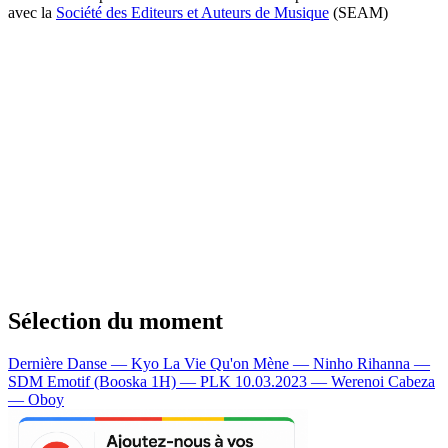
avec la
Société des Editeurs et Auteurs de Musique
(SEAM)
Sélection du moment
Dernière Danse — Kyo
La Vie Qu'on Mène — Ninho
Rihanna —
SDM
Emotif (Booska 1H) — PLK
10.03.2023 — Werenoi
Cabeza
— Oboy